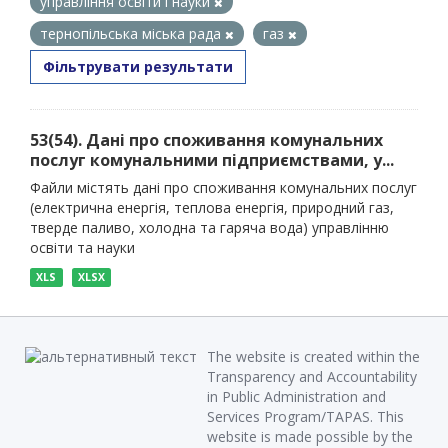
управління освіти і науки
тернопільська міська рада
газ
Фільтрувати результати
53(54). Дані про споживання комунальних
послуг комунальними підприємствами, у...
Файли містять дані про споживання комунальних послуг
(електрична енергія, теплова енергія, природний газ,
тверде паливо, холодна та гаряча вода) управлінню
освіти та науки
XLS
XLSX
The website is created within the
Transparency and Accountability
in Public Administration and
Services Program/TAPAS. This
website is made possible by the