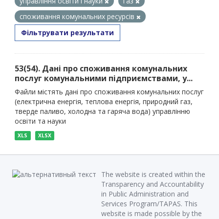
управління освіти і науки
газ
споживання комунальних ресурсів
Фільтрувати результати
53(54). Дані про споживання комунальних
послуг комунальними підприємствами, у...
Файли містять дані про споживання комунальних послуг
(електрична енергія, теплова енергія, природний газ,
тверде паливо, холодна та гаряча вода) управлінню
освіти та науки
XLS
XLSX
The website is created within the
Transparency and Accountability
in Public Administration and
Services Program/TAPAS. This
website is made possible by the