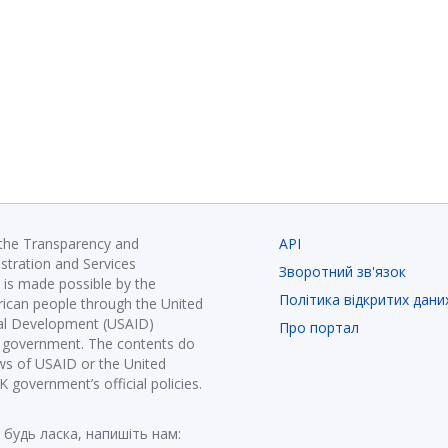
 the Transparency and
API
istration and Services
Зворотний зв'язок
is made possible by the
Політика відкритих дани
ican people through the United
nal Development (USAID)
Про портал
K government. The contents do
ews of USAID or the United
government’s official policies.
 будь ласка, напишіть нам: