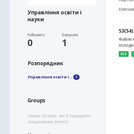
Ключов
Управління освіти і
науки
53(54
Followers
Datasets
Файли м
0
1
холодна
XLS
Розпорядник
Управління освіти і...
1
Groups
Немає Groups, які б підходили
пошуковому запиту