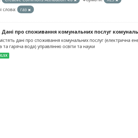
і слова:
газ
). Дані про споживання комунальних послуг комуналь
істять дані про споживання комунальних послуг (електрична енер
 та гаряча вода) управлінню освіти та науки
XLSX