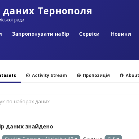
 даних Тернополя
іської ради
и
Запропонувати набір
Сервіси
Новини
tasets
Activity Stream
Пропозиція
Abou
ір даних знайдено
:
Creative Commons Attribution 4.0
Формати:
XLS