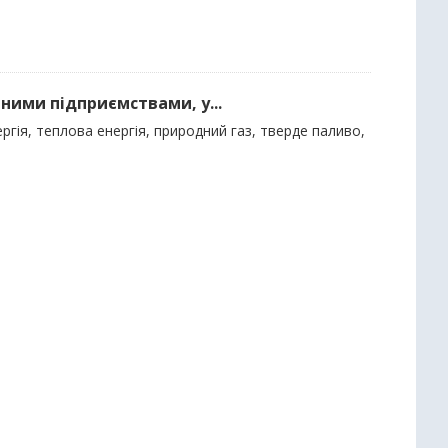
ними підприємствами, у...
гія, теплова енергія, природний газ, тверде паливо,