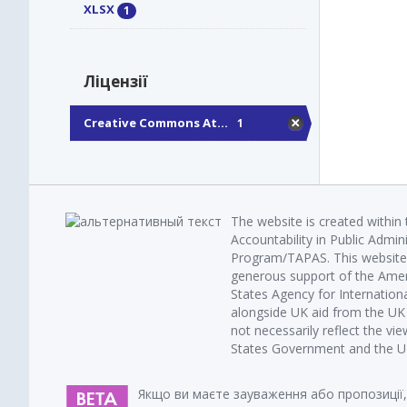
XLSX
1
Ліцензії
Creative Commons At...
1
The website is created within
Accountability in Public Admin
Program/TAPAS. This website 
generous support of the Amer
States Agency for Internatio
alongside UK aid from the U
not necessarily reflect the vi
States Government and the UK 
Якщо ви маєте зауваження або пропозиції,