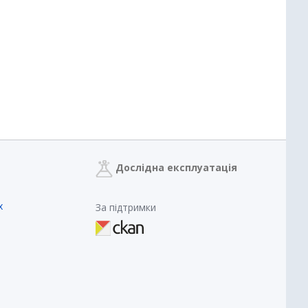
Дослідна експлуатація
х
За підтримки