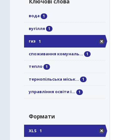
Ключові слова
вода
1
вугілля
1
газ
1
споживання комуналь...
1
тепло
1
тернопільська міськ...
1
управління освіти і...
1
Формати
XLS
1