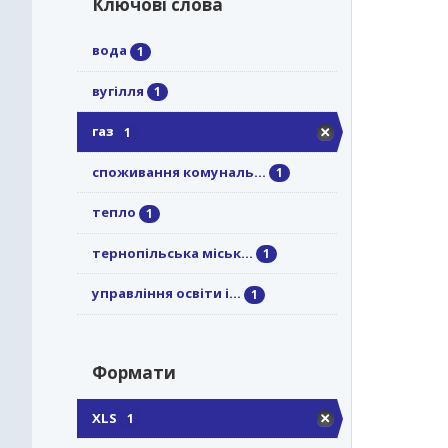
Ключові слова
вода
1
вугілля
1
газ
1
споживання комуналь...
1
тепло
1
тернопільська міськ...
1
управління освіти і...
1
Формати
XLS
1