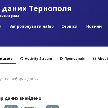
 даних Тернополя
іської ради
и
Запропонувати набір
Сервіси
Новини
tasets
Activity Stream
Пропозиція
Abou
ір даних знайдено
и:
XLS
Ключові слова:
газ