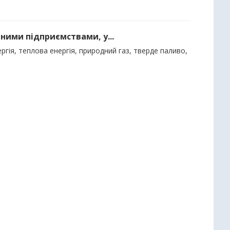
ними підприємствами, у...
гія, теплова енергія, природний газ, тверде паливо,