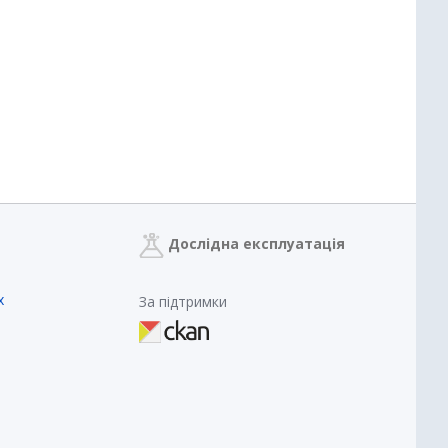
Дослідна експлуатація
х
За підтримки