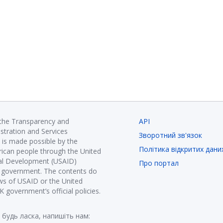
 the Transparency and
API
istration and Services
Зворотний зв'язок
is made possible by the
Політика відкритих дани
ican people through the United
nal Development (USAID)
Про портал
K government. The contents do
ews of USAID or the United
government’s official policies.
 будь ласка, напишіть нам: