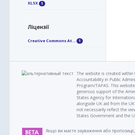
XLSX
1
Ліцензії
Creative Commons At...
1
The website is created within
Accountability in Public Admin
Program/TAPAS. This website 
generous support of the Amer
States Agency for Internatio
alongside UK aid from the U
not necessarily reflect the vi
States Government and the UK 
Якщо ви маєте зауваження або пропозиції,