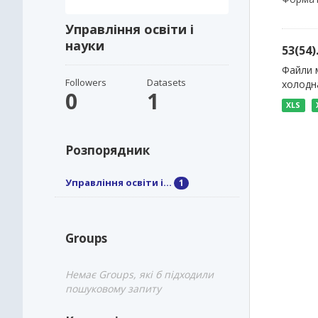
Управління освіти і
науки
53(54
Файли м
Followers
Datasets
холодна
0
1
XLS
Розпорядник
Управління освіти і...
1
Groups
Немає Groups, які б підходили
пошуковому запиту