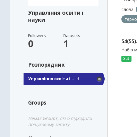
слова:
Управління освіти і
науки
терно
Followers
Datasets
0
1
54(55
Набір м
XLS
Розпорядник
Управління освіти і...
1
Groups
Немає Groups, які б підходили
пошуковому запиту