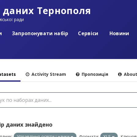
 даних Тернополя
іської ради
и
Запропонувати набір
Сервіси
Новини
tasets
Activity Stream
Пропозиція
Abou
ір даних знайдено
ядник:
Управління освіти і науки
Формати:
XLS
Ключов