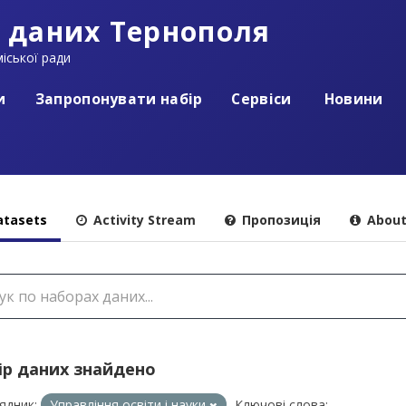
 даних Тернополя
іської ради
и
Запропонувати набір
Сервіси
Новини
tasets
Activity Stream
Пропозиція
Abou
ір даних знайдено
ядник:
Управління освіти і науки
Ключові слова: