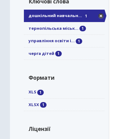
Ключові слова
дошкільний навчальн...
1
тернопільська міськ...
1
управління освіти і...
1
черга дітей
1
Формати
XLS
1
XLSX
1
Ліцензії