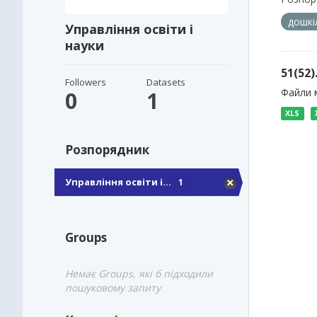
дошкі
Управління освіти і
науки
51(52
Followers
Datasets
Файли м
0
1
XLS
Розпорядник
Управління освіти і...
1
Groups
Немає Groups, які б підходили
пошуковому запиту