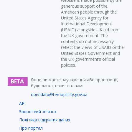
website is made possible by the
generous support of the
American people through the
United States Agency for
International Development
(USAID) alongside UK aid from
the UK government. The
contents do not necessarily
reflect the views of USAID or the
United States Government and
the UK government’s official
policies.
Якщо ви маєте зауваження або пропозиції,
будь ласка, напишіть нам:
opendata@ternopilcity.gov.ua
API
Зворотний зв'язок
Політика відкритих даних
Про портал