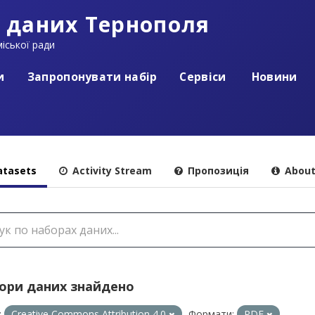
 даних Тернополя
іської ради
и
Запропонувати набір
Сервіси
Новини
tasets
Activity Stream
Пропозиція
Abou
бори даних знайдено
:
Creative Commons Attribution 4.0
Формати:
PDF