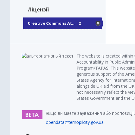
Ліцензії
Creative Commons At...
2
The website is created within
Accountability in Public Admin
Program/TAPAS. This website 
generous support of the Amer
States Agency for Internatio
alongside UK aid from the U
not necessarily reflect the vi
States Government and the UK 
Якщо ви маєте зауваження або пропозиції,
opendata@ternopilcity.gov.ua