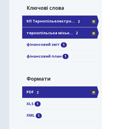
Ключові слова
КП Тернопільелектро...
2
тернопільська міськ...
2
фінансовий звіт
1
фінансовий план
1
Формати
PDF
2
XLS
1
XML
1