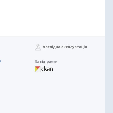
Дослідна експлуатація
х
За підтримки