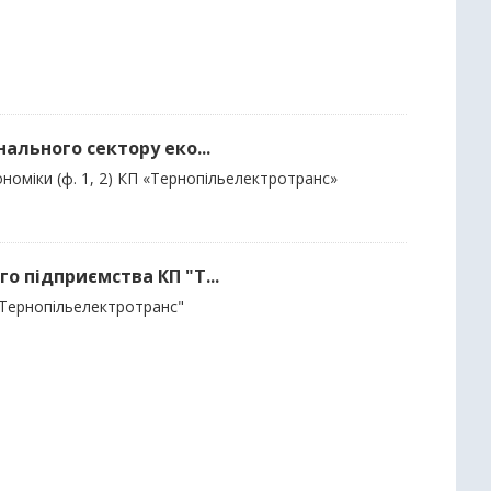
нального сектору еко...
номіки (ф. 1, 2) КП «Тернопільелектротранс»
о підприємства КП "Т...
"Тернопільелектротранс"