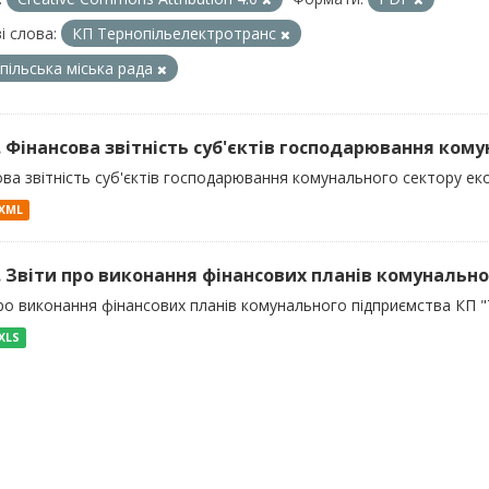
і слова:
КП Тернопільелектротранс
пільська міська рада
). Фінансова звітність суб'єктів господарювання кому
ва звітність суб'єктів господарювання комунального сектору еко
XML
). Звіти про виконання фінансових планів комунальног
про виконання фінансових планів комунального підприємства КП 
XLS