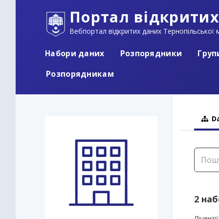
Портал відкритих
Вебпортал відкритих даних Тернопільської м
Набори даних
Розпорядники
Груп
Розпорядникам
Da
2 на
Ліцензії