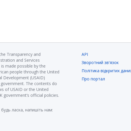
 the Transparency and
API
istration and Services
Зворотний зв'язок
is made possible by the
Політика відкритих дани
ican people through the United
nal Development (USAID)
Про портал
K government. The contents do
ews of USAID or the United
government’s official policies.
 будь ласка, напишіть нам: