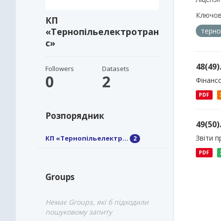
Ключов
КП
«Тернопільелектротран
терно
с»
48(49
Followers
Datasets
0
2
Фінансо
PDF
Розпорядник
49(50
Звіти 
КП «Тернопільелектр...
2
PDF
Groups
Немає Groups, які б підходили
пошуковому запиту