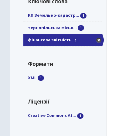
Ключові слова
КП Земельно-кадастр...
1
тернопільська міськ...
1
фінансова звітність
1
Формати
XML
1
Ліцензії
Creative Commons At...
1