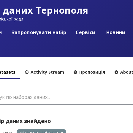
 даних Тернополя
іської ради
и
Запропонувати набір
Сервіси
Новини
tasets
Activity Stream
Пропозиція
Abou
ір даних знайдено
і слова:
фінансова звітність