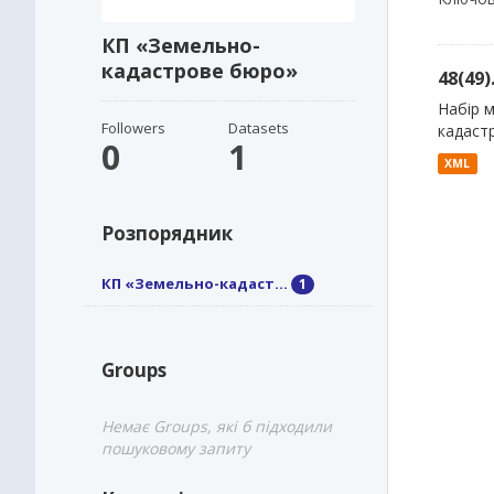
КП «Земельно-
кадастрове бюро»
48(49
Набір м
Followers
Datasets
кадаст
0
1
XML
Розпорядник
КП «Земельно-кадаст...
1
Groups
Немає Groups, які б підходили
пошуковому запиту