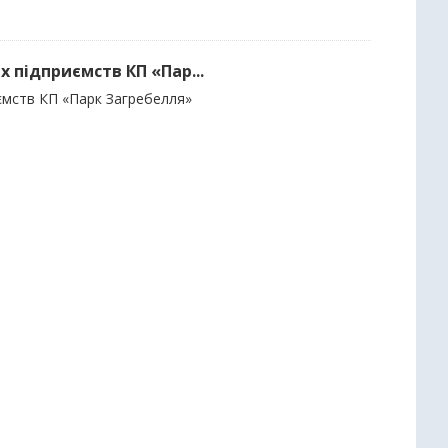
х підприємств КП «Пар...
иємств КП «Парк Загребелля»