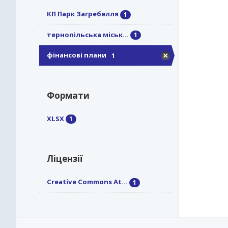
КП Парк Загребелля
1
тернопільська міськ...
1
фінансові плани
1
Формати
XLSX
1
Ліцензії
Creative Commons At...
1