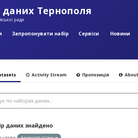
 даних Тернополя
іської ради
и
Запропонувати набір
Сервіси
Новини
tasets
Activity Stream
Пропозиція
Abou
ір даних знайдено
і слова:
фінансові плани