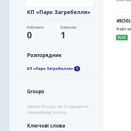
КП «Парк Загребелля»
49(50
Followers
Datasets
Файл м
0
1
XLSX
Розпорядник
КП «Парк Загребелля»
1
Groups
Немає Groups, які б підходили
пошуковому запиту
Ключові слова