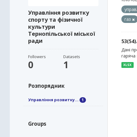
управ
Управління розвитку
спорту та фізичної
газ
культури
Тернопільської міської
ради
53(54
Дані пр
гаряча 
Followers
Datasets
0
1
XLSX
Розпорядник
Управління розвитку...
1
Groups