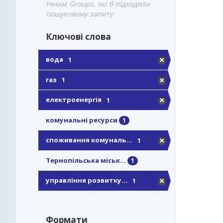
Немає Groups, які б підходили
пошуковому запиту
Ключові слова
вода
1
газ
1
електроенергія
1
комунальні ресурси
1
споживання комуналь...
1
Тернопільська міськ...
1
управління розвитку...
1
Формати