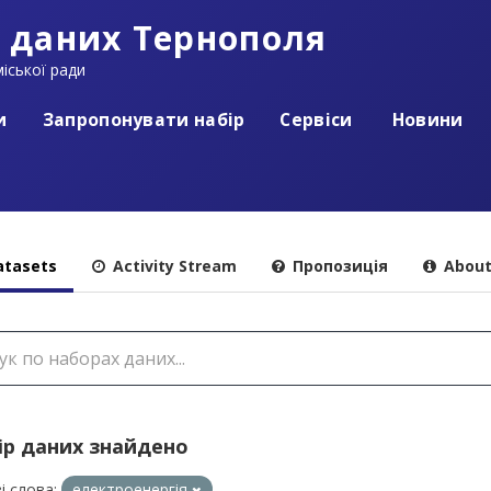
 даних Тернополя
іської ради
и
Запропонувати набір
Сервіси
Новини
tasets
Activity Stream
Пропозиція
Abou
ір даних знайдено
і слова:
електроенергія