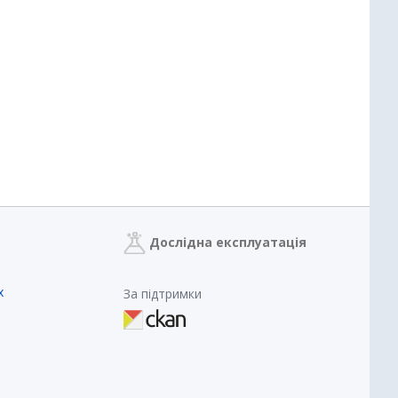
Дослідна експлуатація
х
За підтримки