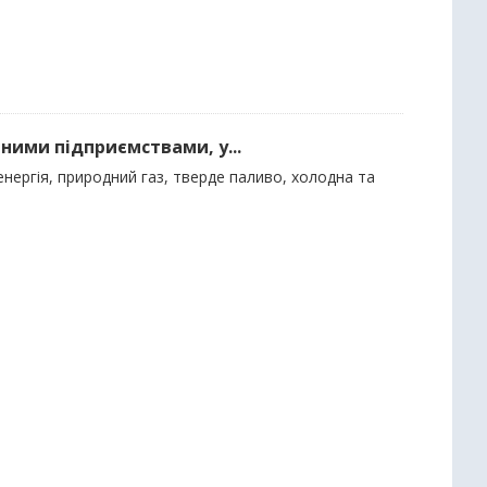
ними підприємствами, у...
нергія, природний газ, тверде паливо, холодна та