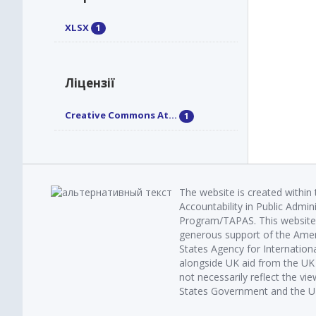
XLSX
1
Ліцензії
Creative Commons At...
1
The website is created within
Accountability in Public Admin
Program/TAPAS. This website 
generous support of the Amer
States Agency for Internatio
alongside UK aid from the U
not necessarily reflect the vi
States Government and the UK 