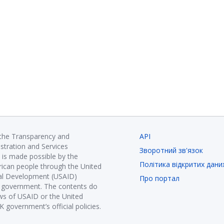
 the Transparency and
API
istration and Services
Зворотний зв'язок
is made possible by the
Політика відкритих дани
ican people through the United
nal Development (USAID)
Про портал
K government. The contents do
ews of USAID or the United
government’s official policies.