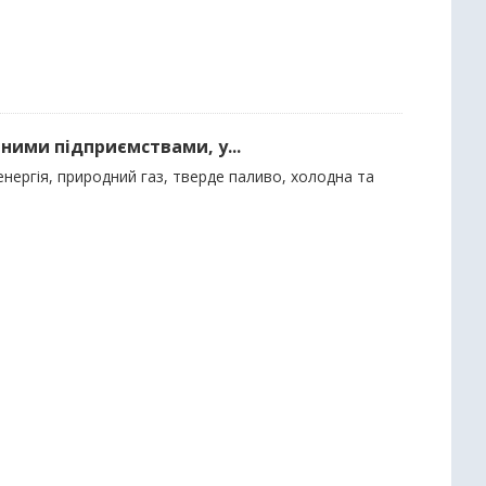
ними підприємствами, у...
нергія, природний газ, тверде паливо, холодна та