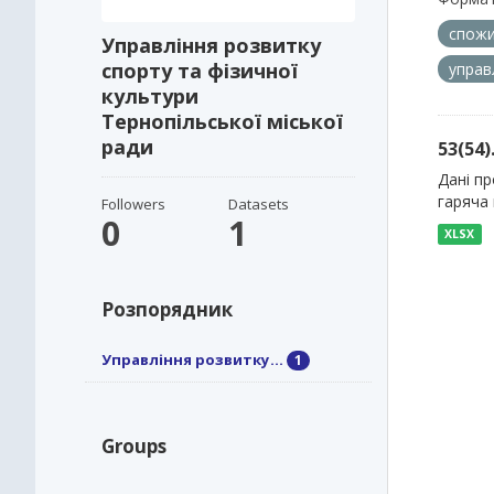
спожи
Управління розвитку
спорту та фізичної
управ
культури
Тернопільської міської
ради
53(54
Дані пр
гаряча 
Followers
Datasets
0
1
XLSX
Розпорядник
Управління розвитку...
1
Groups