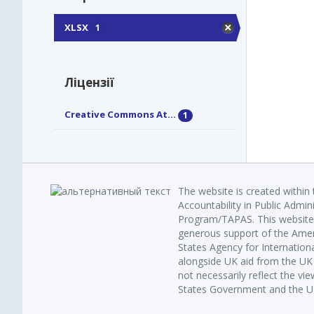
XLSX
1
Ліцензії
Creative Commons At...
1
The website is created within
Accountability in Public Admin
Program/TAPAS. This website 
generous support of the Amer
States Agency for Internatio
alongside UK aid from the U
not necessarily reflect the vi
States Government and the UK 