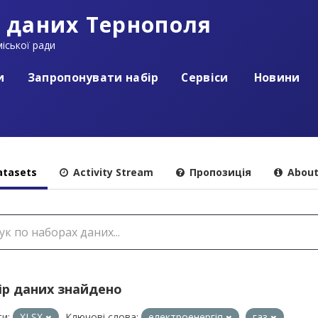
 даних Тернополя
іської ради
и
Запропонувати набір
Сервіси
Новини
tasets
Activity Stream
Пропозиція
Abou
ір даних знайдено
и:
XLSX
Ключові слова:
електроенергія
газ