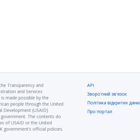
 the Transparency and
API
istration and Services
Зворотний зв'язок
is made possible by the
Політика відкритих дани
ican people through the United
nal Development (USAID)
Про портал
K government. The contents do
ews of USAID or the United
government’s official policies.