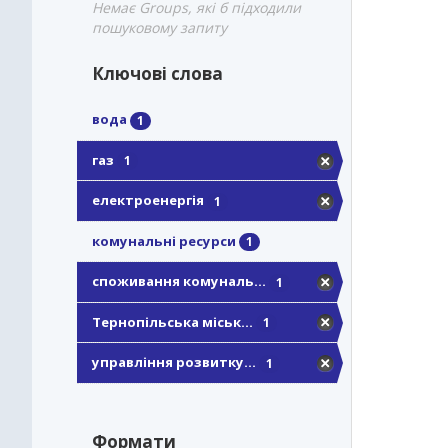
Немає Groups, які б підходили
пошуковому запиту
Ключові слова
вода
1
газ
1
електроенергія
1
комунальні ресурси
1
споживання комуналь...
1
Тернопільська міськ...
1
управління розвитку...
1
Формати