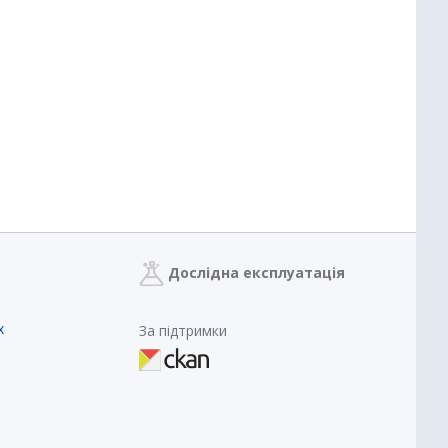
Дослідна експлуатація
х
За підтримки