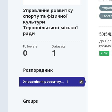
Управ
Управління розвитку
спорту та фізичної
Creat
культури
Тернопільської міської
ради
53(54
Дані пр
гаряча 
Followers
Datasets
0
1
XLSX
Розпорядник
Управління розвитку...
1
Groups