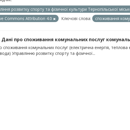
ління розвитку спорту та фізичної культури Тернопільської місь
ive Commons Attribution 4.0
Ключові слова:
споживання кому
). Дані про споживання комунальних послуг комуналь
о споживання комунальних послуг (електрична енергія, теплова е
вода) Управлінню розвитку спорту та фізичної...