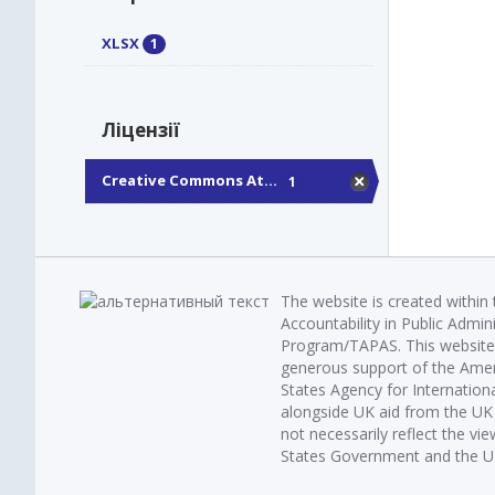
XLSX
1
Ліцензії
Creative Commons At...
1
The website is created within
Accountability in Public Admin
Program/TAPAS. This website 
generous support of the Amer
States Agency for Internatio
alongside UK aid from the U
not necessarily reflect the vi
States Government and the UK 