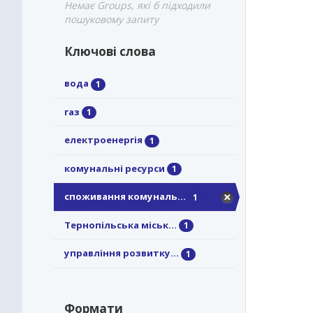
Немає Groups, які б підходили
пошуковому запиту
Ключові слова
вода
1
газ
1
електроенергія
1
комунальні ресурси
1
споживання комуналь...
1
Тернопільська міськ...
1
управління розвитку...
1
Формати