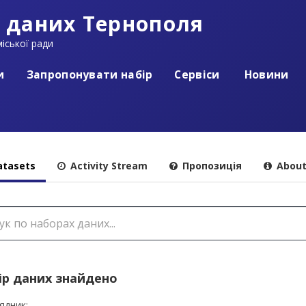
 даних Тернополя
іської ради
и
Запропонувати набір
Сервіси
Новини
tasets
Activity Stream
Пропозиція
Abou
ір даних знайдено
ядник: