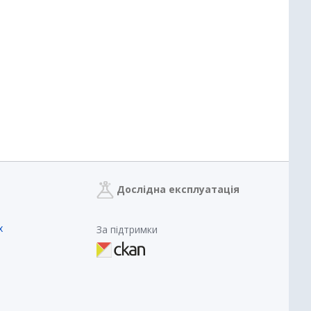
Дослідна експлуатація
х
За підтримки