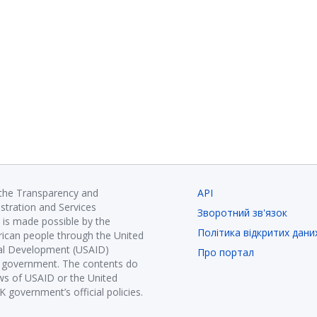
 the Transparency and
API
istration and Services
Зворотний зв'язок
is made possible by the
Політика відкритих дани
ican people through the United
nal Development (USAID)
Про портал
K government. The contents do
ews of USAID or the United
government’s official policies.