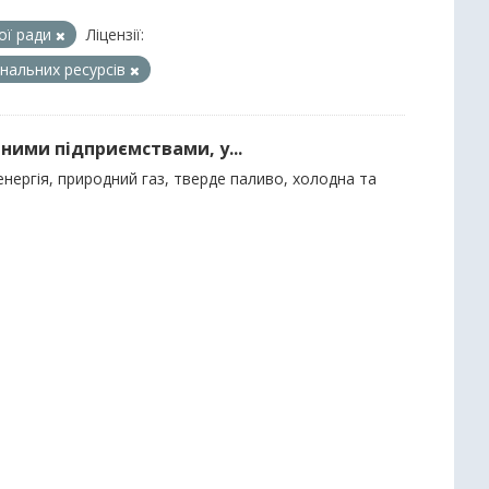
кої ради
Ліцензії:
нальних ресурсів
ними підприємствами, у...
нергія, природний газ, тверде паливо, холодна та