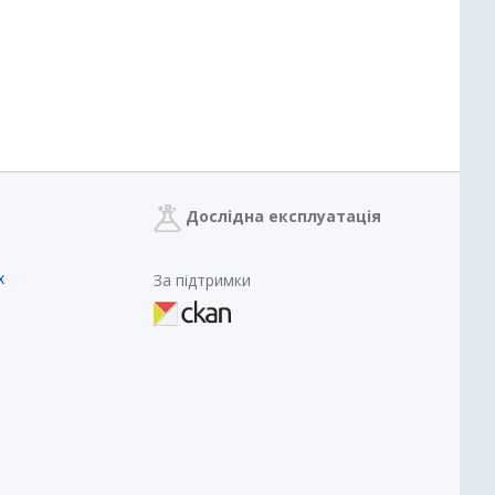
Дослідна експлуатація
х
За підтримки