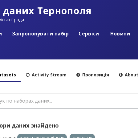
 даних Тернополя
іської ради
и
Запропонувати набір
Сервіси
Новини
tasets
Activity Stream
Пропозиція
Abou
бори даних знайдено
і слова:
комунальне майно
оренда