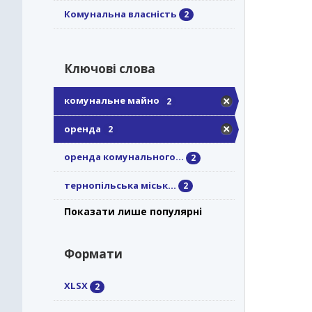
Комунальна власність
2
Ключові слова
комунальне майно
2
оренда
2
оренда комунального...
2
тернопільська міськ...
2
Показати лише популярні
Формати
XLSX
2