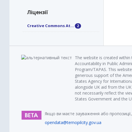
Ліцензії
Creative Commons At...
2
The website is created within
Accountability in Public Admin
Program/TAPAS. This website 
generous support of the Amer
States Agency for Internatio
alongside UK aid from the U
not necessarily reflect the vi
States Government and the UK 
Якщо ви маєте зауваження або пропозиції,
opendata@ternopilcity.gov.ua