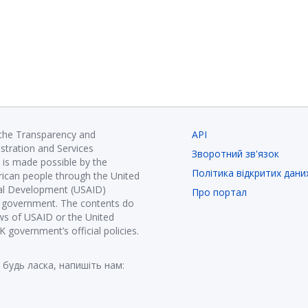
 the Transparency and
API
istration and Services
Зворотний зв'язок
is made possible by the
Політика відкритих дани
ican people through the United
nal Development (USAID)
Про портал
K government. The contents do
ews of USAID or the United
government’s official policies.
 будь ласка, напишіть нам: