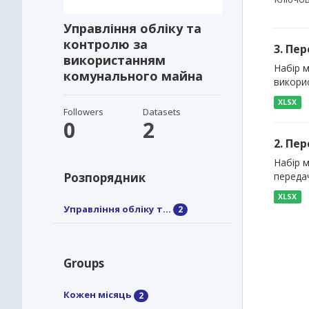
Управління обліку та
контролю за
3. Пер
використанням
Набір м
комунального майна
викорис
XLSX
Followers
Datasets
0
2
2. Пе
Набір м
Розпорядник
передач
XLSX
Управління обліку т...
2
Groups
Кожен місяць
2