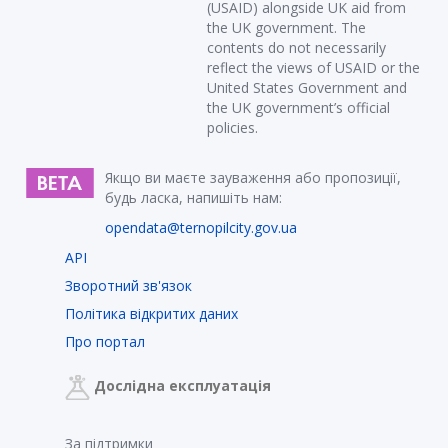
(USAID) alongside UK aid from
the UK government. The
contents do not necessarily
reflect the views of USAID or the
United States Government and
the UK government’s official
policies.
Якщо ви маєте зауваження або пропозиції,
будь ласка, напишіть нам:
opendata@ternopilcity.gov.ua
API
Зворотний зв'язок
Політика відкритих даних
Про портал
Дослідна експлуатація
За підтримки