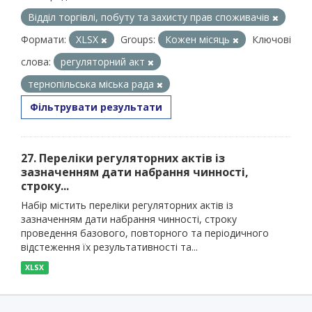
Відділ торгівлі, побуту та захисту прав споживачів
Формати:
XLSX
Groups:
Кожен місяць
Ключові
слова:
регуляторний акт
тернопільська міська рада
Фільтрувати результати
27. Переліки регуляторних актів із
зазначенням дати набрання чинності,
строку...
Набір містить переліки регуляторних актів із
зазначенням дати набрання чинності, строку
проведення базового, повторного та періодичного
відстеження їх результативності та...
XLSX