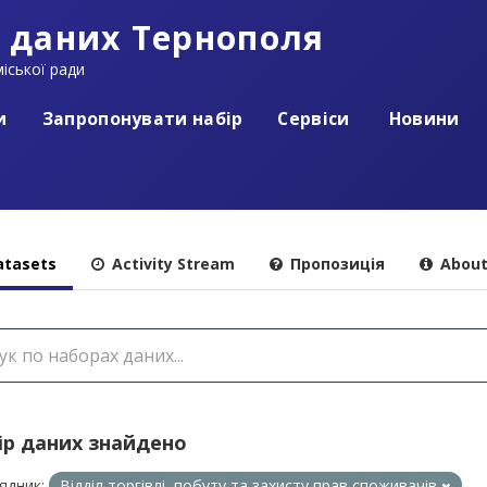
 даних Тернополя
іської ради
и
Запропонувати набір
Сервіси
Новини
tasets
Activity Stream
Пропозиція
Abou
ір даних знайдено
ядник:
Відділ торгівлі, побуту та захисту прав споживачів