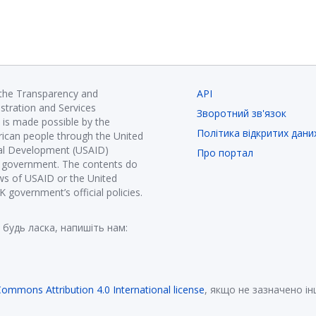
 the Transparency and
API
istration and Services
Зворотний зв'язок
is made possible by the
Політика відкритих дани
ican people through the United
nal Development (USAID)
Про портал
K government. The contents do
ews of USAID or the United
government’s official policies.
 будь ласка, напишіть нам:
Commons Attribution 4.0 International license
, якщо не зазначено і