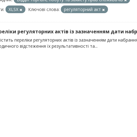
и:
XLSX
Ключові слова:
регуляторний акт
ереліки регуляторних актів із зазначенням дати набра
істить переліки регуляторних актів із зазначенням дати набран
одичного відстеження їх результативності та...