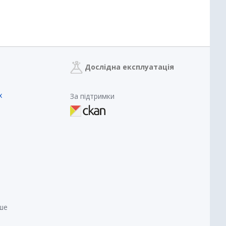
Дослідна експлуатація
х
За підтримки
нше