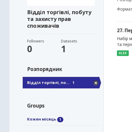
Формат
Відділ торгівлі, побуту
та захисту прав
споживачів
27. П
Набір м
Followers
Datasets
та пері
0
1
XLSX
Розпорядник
Відділ торгівлі, по...
1
Groups
Кожен місяць
1