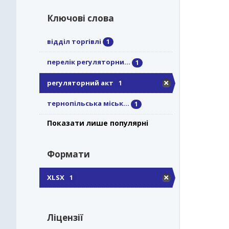
Ключові слова
відділ торгівлі
1
перелік регуляторни...
1
регуляторний акт
1
тернопільська міськ...
1
Показати лише популярні
Формати
XLSX
1
Ліцензії