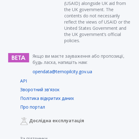
(USAID) alongside UK aid from
the UK government. The
contents do not necessarily
reflect the views of USAID or the
United States Government and
the UK government’s official
policies.
Якщо ви маєте зауваження або пропозиції,
будь ласка, напишіть нам:
opendata@ternopilcity.gov.ua
API
Зворотний зв'язок
Політика відкритих даних
Про портал
Дослідна експлуатація
За підтримки