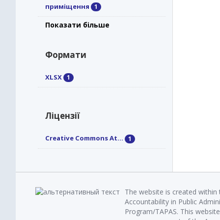
приміщення
1
Показати більше
Формати
XLSX
1
Ліцензії
Creative Commons At...
1
The website is created within
Accountability in Public Admin
Program/TAPAS. This website 