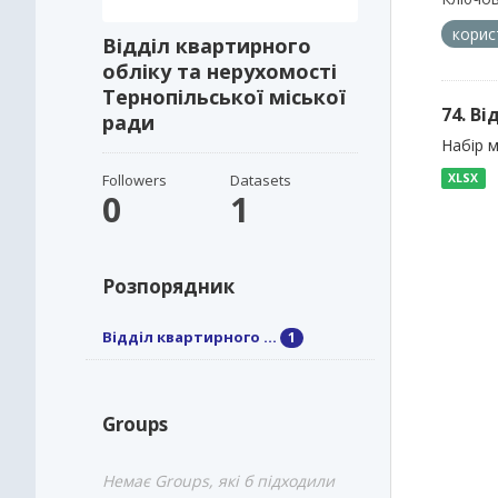
корис
Відділ квартирного
обліку та нерухомості
Тернопільської міської
74. В
ради
Набір м
Followers
Datasets
XLSX
0
1
Розпорядник
Відділ квартирного ...
1
Groups
Немає Groups, які б підходили