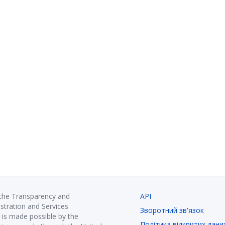
 the Transparency and
API
istration and Services
Зворотний зв'язок
is made possible by the
Політика відкритих дани