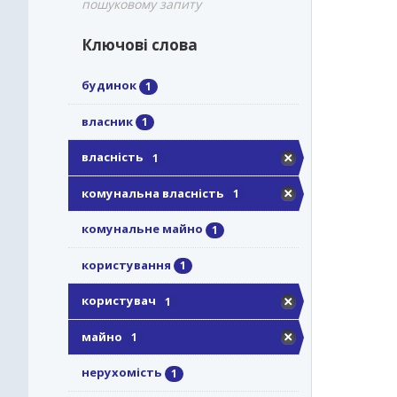
пошуковому запиту
Ключові слова
будинок
1
власник
1
власність
1
комунальна власність
1
комунальне майно
1
користування
1
користувач
1
майно
1
нерухомість
1