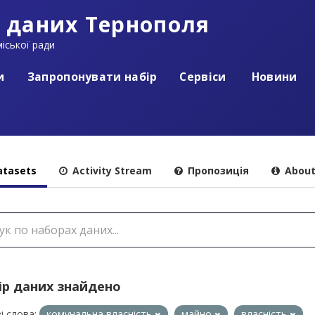
 даних Тернополя
іської ради
и
Запропонувати набір
Сервіси
Новини
tasets
Activity Stream
Пропозиція
Abou
ір даних знайдено
і слова:
комунальна власність
майно
власність