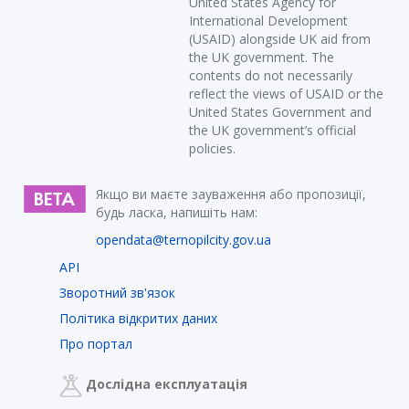
United States Agency for
International Development
(USAID) alongside UK aid from
the UK government. The
contents do not necessarily
reflect the views of USAID or the
United States Government and
the UK government’s official
policies.
Якщо ви маєте зауваження або пропозиції,
будь ласка, напишіть нам:
opendata@ternopilcity.gov.ua
API
Зворотний зв'язок
Політика відкритих даних
Про портал
Дослідна експлуатація