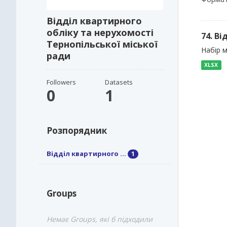
Відділ квартирного
обліку та нерухомості
74. В
Тернопільської міської
Набір м
ради
XLSX
Followers
Datasets
0
1
Розпорядник
Відділ квартирного ...
1
Groups
Немає Groups, які б підходили