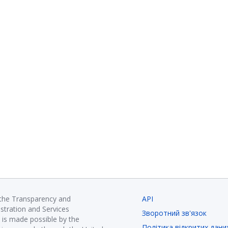
 the Transparency and
API
istration and Services
Зворотний зв'язок
is made possible by the
Політика відкритих дани