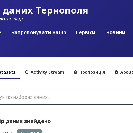
 даних Тернополя
іської ради
и
Запропонувати набір
Сервіси
Новини
tasets
Activity Stream
Пропозиція
Abou
ір даних знайдено
і слова:
власник