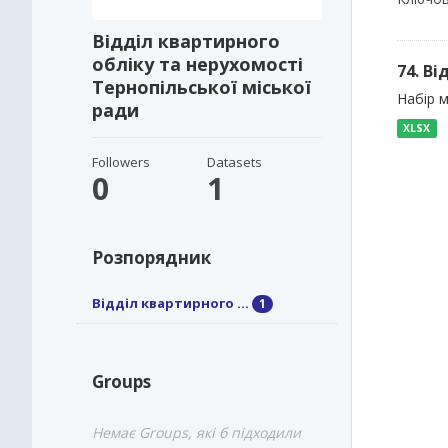
Відділ квартирного
обліку та нерухомості
74. В
Тернопільської міської
Набір м
ради
XLSX
Followers
Datasets
0
1
Розпорядник
Відділ квартирного ...
1
Groups
Немає Groups, які б підходили