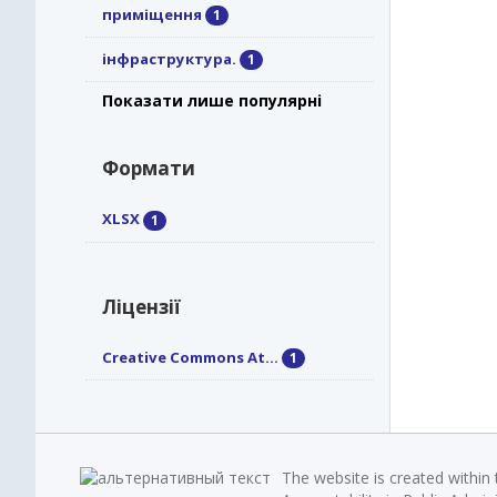
приміщення
1
інфраструктура.
1
Показати лише популярні
Формати
XLSX
1
Ліцензії
Creative Commons At...
1
The website is created within