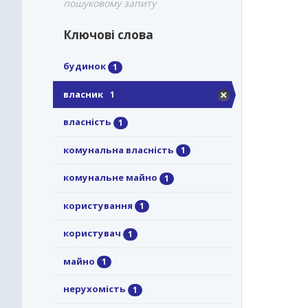
пошуковому запиту
Ключові слова
будинок
1
власник
1
власність
1
комунальна власність
1
комунальне майно
1
користування
1
користувач
1
майно
1
нерухомість
1