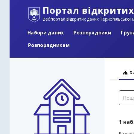
Портал відкритих
Вебпортал відкритих даних Тернопільської м
Набори даних
Розпорядники
Груп
Розпорядникам
Da
1 наб
Розпор