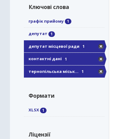
Ключові слова
графік прийому
1
депутат
1
депутат місцевої ради
1
контактні дані
1
тернопільська міськ...
1
Формати
XLSX
1
Ліцензії