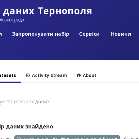
 даних Тернополя
іської ради
и
Запропонувати набір
Сервіси
Новини
tasets
Activity Stream
About
ір даних знайдено
ядник:
Управління організаційно-виконавчої роботи
Ключов