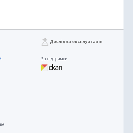
Дослідна експлуатація
х
За підтримки
нше