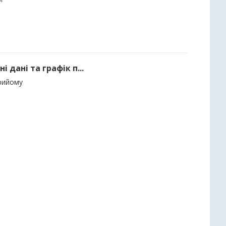
 дані та графік п...
прийому