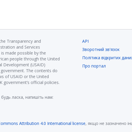
 the Transparency and
API
istration and Services
Зворотний зв'язок
is made possible by the
Політика відкритих дани
ican people through the United
nal Development (USAID)
Про портал
K government. The contents do
ews of USAID or the United
government’s official policies.
 будь ласка, напишіть нам:
Commons Attribution 4.0 International license
, якщо не зазначено і