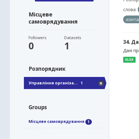
слова:
Місцеве
конта
самоврядування
Followers
Datasets
34. Да
0
1
Дані пр
XLSX
Розпорядник
Управління організа...
1
Groups
Місцеве самоврядування
1