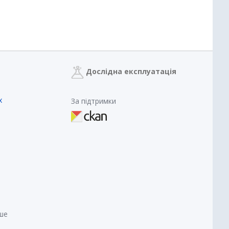
Дослідна експлуатація
х
За підтримки
нше