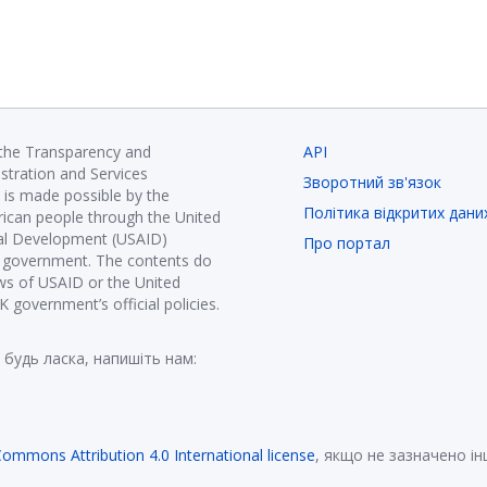
 the Transparency and
API
istration and Services
Зворотний зв'язок
is made possible by the
Політика відкритих дани
ican people through the United
nal Development (USAID)
Про портал
K government. The contents do
ews of USAID or the United
government’s official policies.
 будь ласка, напишіть нам:
Commons Attribution 4.0 International license
, якщо не зазначено і