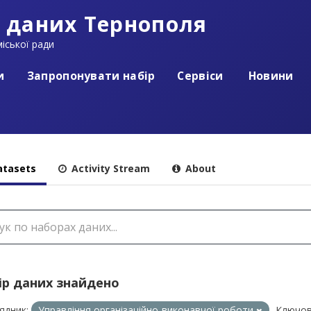
 даних Тернополя
іської ради
и
Запропонувати набір
Сервіси
Новини
tasets
Activity Stream
About
ір даних знайдено
ядник:
Управління організаційно-виконавчої роботи
Ключов