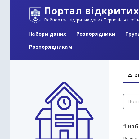
Портал відкритих
Вебпортал відкритих даних Тернопільської м
Набори даних
Розпорядники
Груп
Розпорядникам
Da
1 наб
Розпор