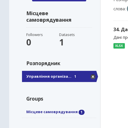
слова:
Місцеве
самоврядування
34. Да
Followers
Datasets
Дані пр
0
1
XLSX
Розпорядник
Управління організа...
1
Groups
Місцеве самоврядування
1