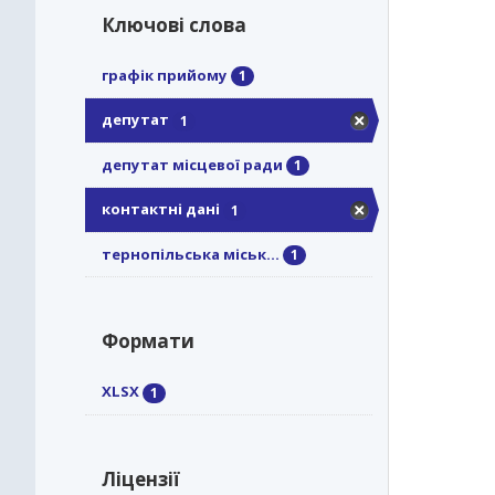
Ключові слова
графік прийому
1
депутат
1
депутат місцевої ради
1
контактні дані
1
тернопільська міськ...
1
Формати
XLSX
1
Ліцензії