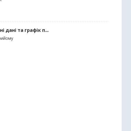
 дані та графік п...
прийому