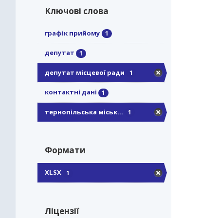
Ключові слова
графік прийому
1
депутат
1
депутат місцевої ради
1
контактні дані
1
тернопільська міськ...
1
Формати
XLSX
1
Ліцензії