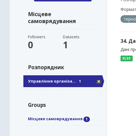
Формат
Місцеве
терно
самоврядування
Followers
Datasets
34. Да
0
1
Дані пр
XLSX
Розпорядник
Управління організа...
1
Groups
Місцеве самоврядування
1