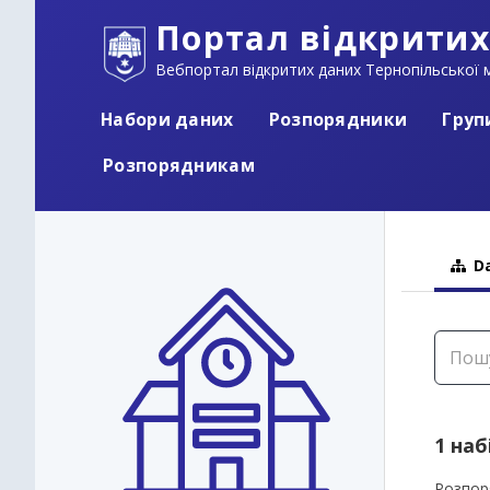
Портал відкритих
Вебпортал відкритих даних Тернопільської м
Набори даних
Розпорядники
Груп
Розпорядникам
Da
1 наб
Розпор