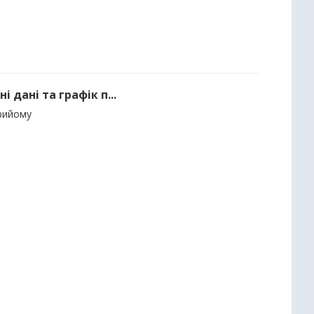
 дані та графік п...
прийому