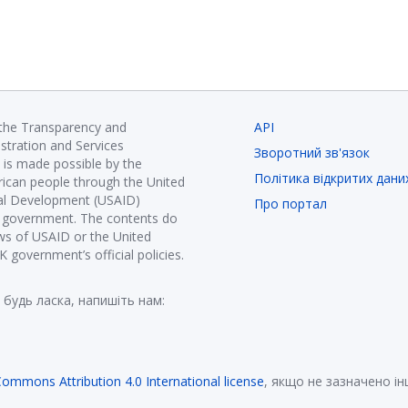
 the Transparency and
API
istration and Services
Зворотний зв'язок
is made possible by the
Політика відкритих дани
ican people through the United
nal Development (USAID)
Про портал
K government. The contents do
ews of USAID or the United
government’s official policies.
 будь ласка, напишіть нам:
Commons Attribution 4.0 International license
, якщо не зазначено і