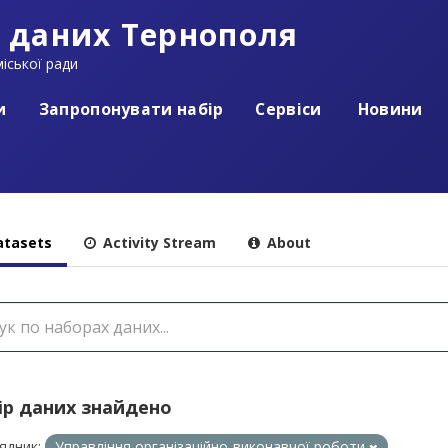
 даних Тернополя
іської ради
и
Запропонувати набір
Сервіси
Новини
tasets
Activity Stream
About
ір даних знайдено
ядник:
Управління організаційно-виконавчої роботи