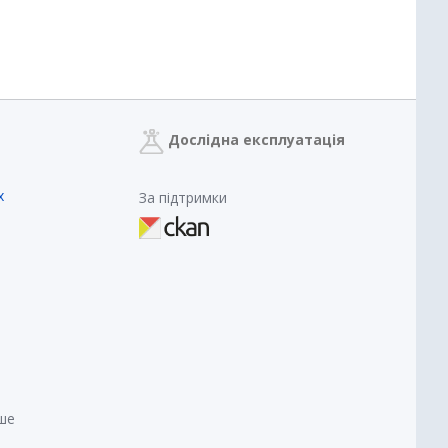
Дослідна експлуатація
х
За підтримки
нше