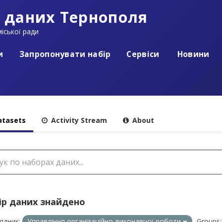
 даних Тернополя
іської ради
и
Запропонувати набір
Сервіси
Новини
tasets
Activity Stream
About
ір даних знайдено
ядник:
Управління організаційно-виконавчої роботи
Groups: