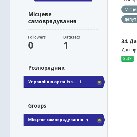
Місце
Місцеве
депут
самоврядування
Followers
Datasets
34. Да
0
1
Дані пр
XLSX
Розпорядник
Управління організа...
1
Groups
Місцеве самоврядування
1