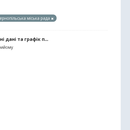
ернопільська міська рада
 дані та графік п...
прийому