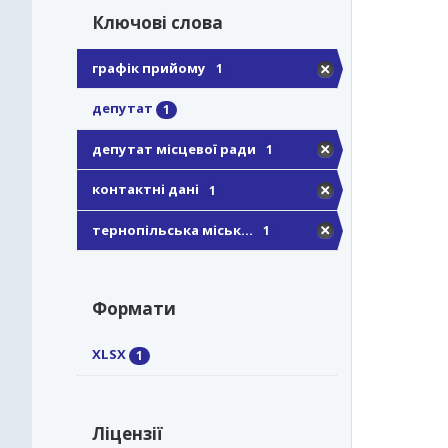
Ключові слова
графік прийому
1
депутат
1
депутат місцевої ради
1
контактні дані
1
тернопільська міськ...
1
Формати
XLSX
1
Ліцензії