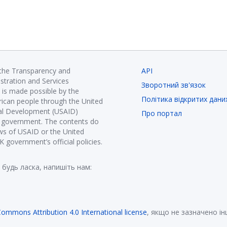
 the Transparency and
API
istration and Services
Зворотний зв'язок
is made possible by the
Політика відкритих дани
ican people through the United
nal Development (USAID)
Про портал
K government. The contents do
ews of USAID or the United
government’s official policies.
 будь ласка, напишіть нам:
Commons Attribution 4.0 International license
, якщо не зазначено і