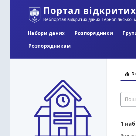
Портал відкритих
Вебпортал відкритих даних Тернопільської м
Набори даних
Розпорядники
Груп
Розпорядникам
Da
1 наб
Розпор