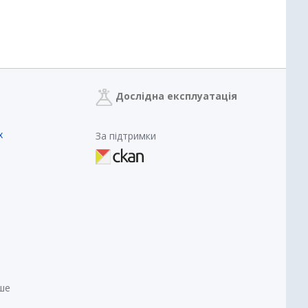
Дослідна експлуатація
х
За підтримки
нше