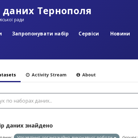
 даних Тернополя
іської ради
и
Запропонувати набір
Сервіси
Новини
tasets
Activity Stream
About
ір даних знайдено
ядник:
Управління організаційно-виконавчої роботи
Groups: