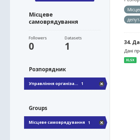
Місце
Місцеве
депут
самоврядування
Followers
Datasets
34. Да
0
1
Дані пр
XLSX
Розпорядник
Управління організа...
1
Groups
Місцеве самоврядування
1