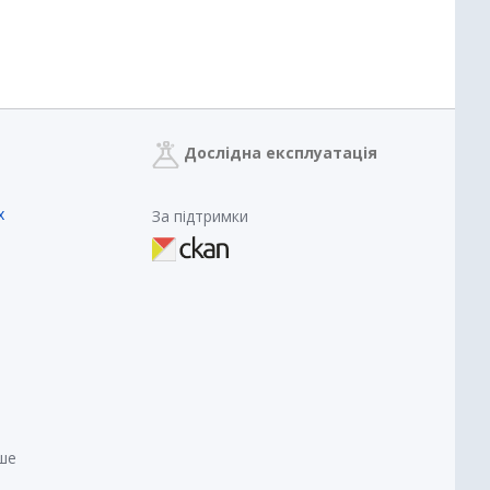
Дослідна експлуатація
х
За підтримки
нше