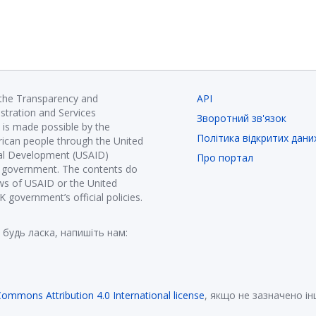
 the Transparency and
API
istration and Services
Зворотний зв'язок
is made possible by the
Політика відкритих дани
ican people through the United
nal Development (USAID)
Про портал
K government. The contents do
ews of USAID or the United
government’s official policies.
 будь ласка, напишіть нам:
Commons Attribution 4.0 International license
, якщо не зазначено і