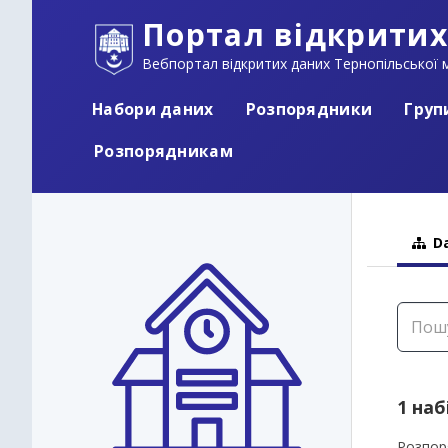
Портал відкритих
Вебпортал відкритих даних Тернопільської м
Набори даних
Розпорядники
Груп
Розпорядникам
Da
1 наб
Розпор