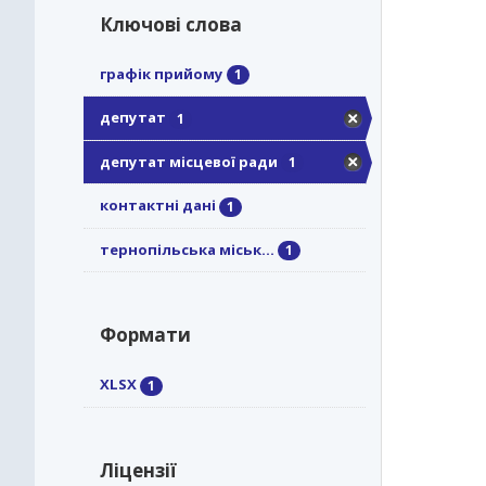
Ключові слова
графік прийому
1
депутат
1
депутат місцевої ради
1
контактні дані
1
тернопільська міськ...
1
Формати
XLSX
1
Ліцензії