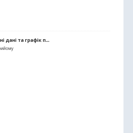
 дані та графік п...
прийому