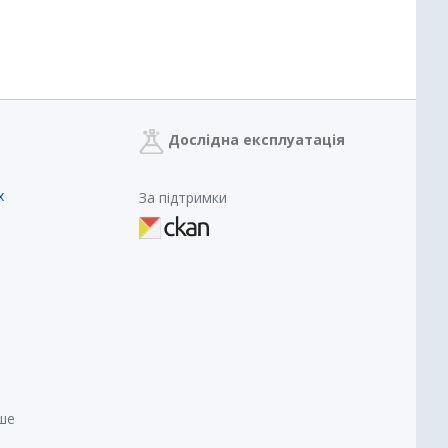
Дослідна експлуатація
х
За підтримки
нше