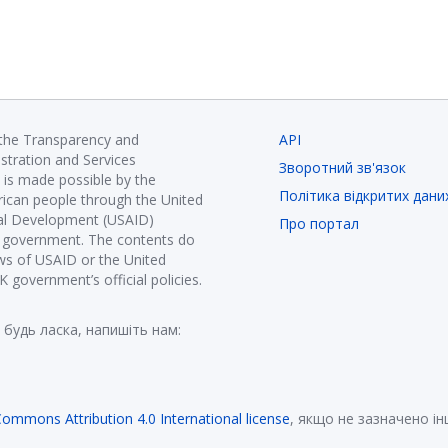
 the Transparency and
API
istration and Services
Зворотний зв'язок
is made possible by the
Політика відкритих дани
ican people through the United
nal Development (USAID)
Про портал
K government. The contents do
ews of USAID or the United
government’s official policies.
 будь ласка, напишіть нам:
Commons Attribution 4.0 International license
, якщо не зазначено і