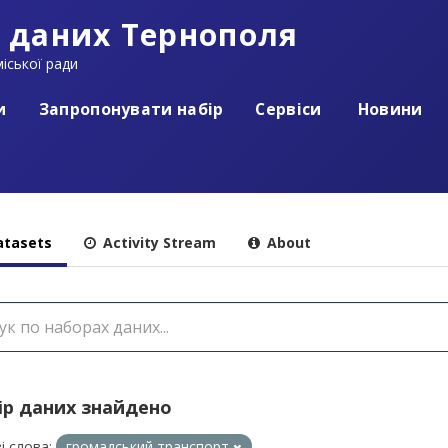
 даних Тернополя
іської ради
и
Запропонувати набір
Сервіси
Новини
tasets
Activity Stream
About
ір даних знайдено
і слова:
громадський транспорт