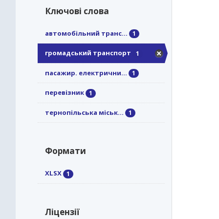
Ключові слова
автомобільний транс...
1
громадський транспорт
1
пасажир. електрични...
1
перевізник
1
тернопільська міськ...
1
Формати
XLSX
1
Ліцензії