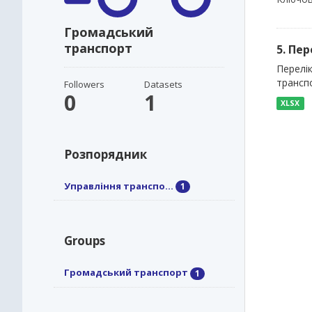
Громадський
транспорт
5. Пе
Перелі
трансп
Followers
Datasets
0
1
XLSX
Розпорядник
Управління транспо...
1
Groups
Громадський транспорт
1