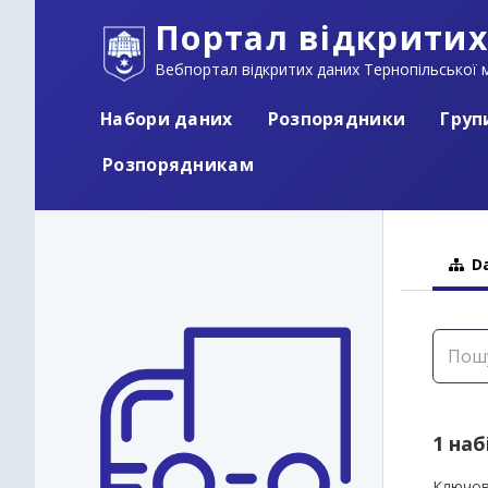
Портал відкритих
Вебпортал відкритих даних Тернопільської м
Набори даних
Розпорядники
Груп
Розпорядникам
Da
1 наб
Ключов