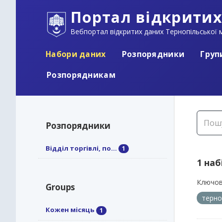
Портал відкритих
Вебпортал відкритих даних Тернопільської м
Набори даних
Розпорядники
Груп
Розпорядникам
Розпорядники
Відділ торгівлі, по...
1
1 наб
Ключов
Groups
терно
Кожен місяць
1