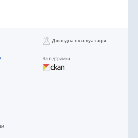
Дослідна експлуатація
х
За підтримки
нше