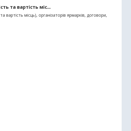
ть та вартість міс...
та вартість місць), організаторів ярмарків, договори,