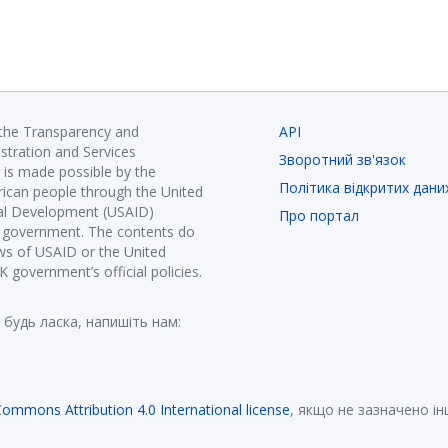
 the Transparency and
API
istration and Services
Зворотний зв'язок
is made possible by the
Політика відкритих дани
ican people through the United
nal Development (USAID)
Про портал
K government. The contents do
ews of USAID or the United
government’s official policies.
 будь ласка, напишіть нам:
Commons Attribution 4.0 International license
, якщо не зазначено і