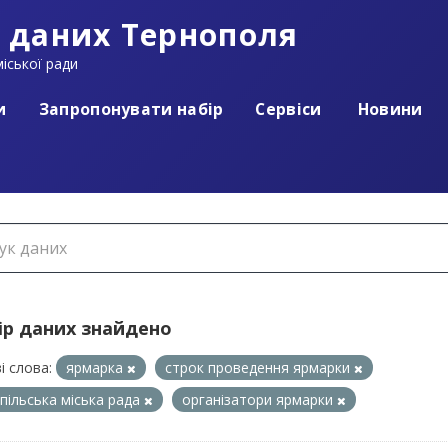
 даних Тернополя
іської ради
и
Запропонувати набір
Сервіси
Новини
ір даних знайдено
і слова:
ярмарка
строк проведення ярмарки
пільська міська рада
організатори ярмарки