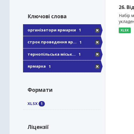
26. Ві
Набір м
Ключові слова
укладен
організатори ярмарки
1
XLSX
строк проведення яр...
1
тернопільська міськ...
1
ярмарка
1
Формати
XLSX
1
Ліцензії