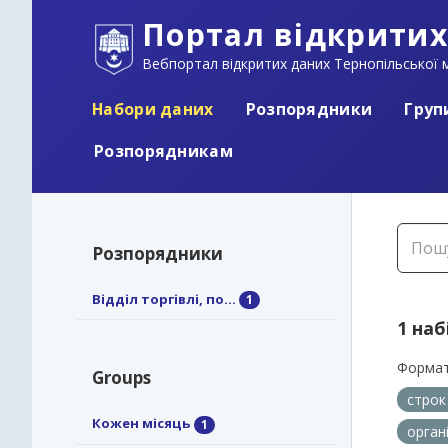
Портал відкритих
Вебпортал відкритих даних Тернопільської м
Набори даних
Розпорядники
Груп
Розпорядникам
Розпорядники
Відділ торгівлі, по...
1
1 наб
Формат
Groups
строк
Кожен місяць
1
орган