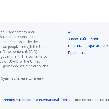
 the Transparency and
API
istration and Services
Зворотний зв'язок
is made possible by the
Політика відкритих дани
ican people through the United
nal Development (USAID)
Про портал
K government. The contents do
ews of USAID or the United
government’s official policies.
 будь ласка, напишіть нам:
Commons Attribution 4.0 International license
, якщо не зазначено і