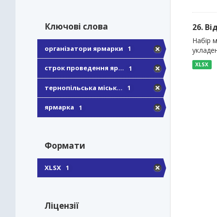
Ключові слова
26. Ві
Набір м
організатори ярмарки
1
укладен
XLSX
строк проведення яр...
1
тернопільська міськ...
1
ярмарка
1
Формати
XLSX
1
Ліцензії