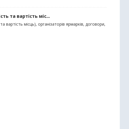
ть та вартість міс...
та вартість місць), організаторів ярмарків, договори,