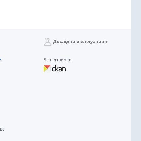
Дослідна експлуатація
х
За підтримки
нше