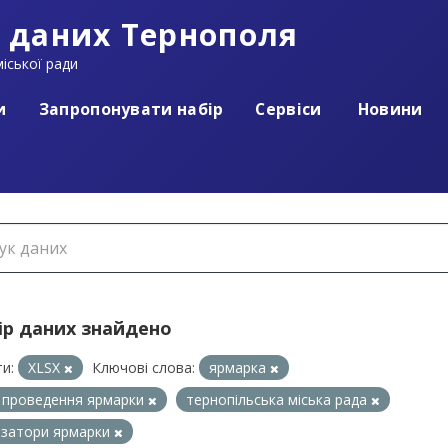
 даних Тернополя
іської ради
и
Запропонувати набір
Сервіси
Новини
ір даних знайдено
и:
XLSX
Ключові слова:
ярмарка
 проведення ярмарки
тернопільська міська рада
ізатори ярмарки