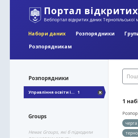
Портал відкритих
Вебпортал відкритих даних Тернопільської м
Набори даних
Розпорядники
Груп
Розпорядникам
Розпорядники
Управління освіти і...
1
1 наб
Розпор
Groups
черга
Немає Groups, які б підходили
терно