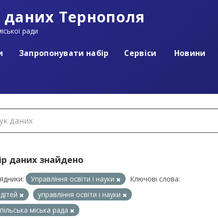
 даних Тернополя
іської ради
и
Запропонувати набір
Сервіси
Новини
ір даних знайдено
ядники:
Управління освіти і науки
Ключові слова:
 дітей
управління освіти і науки
пільська міська рада