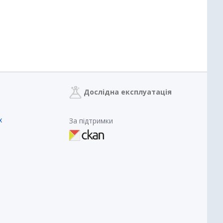
Дослідна експлуатація
х
За підтримки