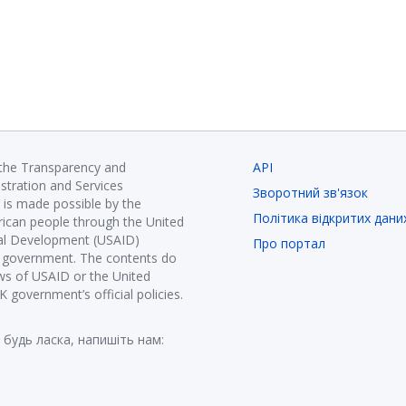
 the Transparency and
API
istration and Services
Зворотний зв'язок
is made possible by the
Політика відкритих дани
ican people through the United
nal Development (USAID)
Про портал
K government. The contents do
ews of USAID or the United
government’s official policies.
 будь ласка, напишіть нам: