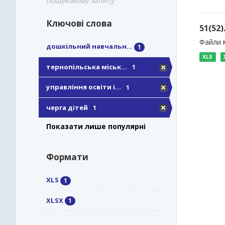
пошуковому запиту
Ключові слова
51(52
Файли м
дошкільний навчальн...
1
XLS
тернопільська міськ...
1
управління освіти і...
1
черга дітей
1
Показати лише популярні
Формати
XLS
1
XLSX
1