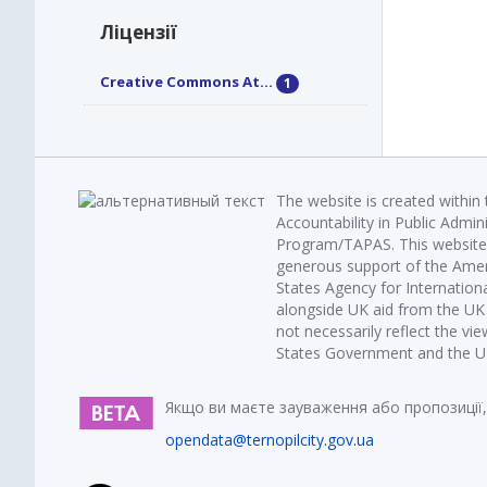
Ліцензії
Creative Commons At...
1
The website is created within
Accountability in Public Admin
Program/TAPAS. This website 
generous support of the Amer
States Agency for Internatio
alongside UK aid from the U
not necessarily reflect the vi
States Government and the UK 
Якщо ви маєте зауваження або пропозиції,
opendata@ternopilcity.gov.ua