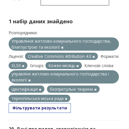
1 набір даних знайдено
Розпорядники:
Управління житлово-комунального господарства,
благоустрою та екології
Ліцензії:
Creative Commons Attribution 4.0
Формати:
XLSX
Groups:
Кожен місяць
Ключові слова:
управліня житлово-комунального господарства і
екології
ідентифікація
безпритульні тварини
тернопільська міська рада
Фільтрувати результати