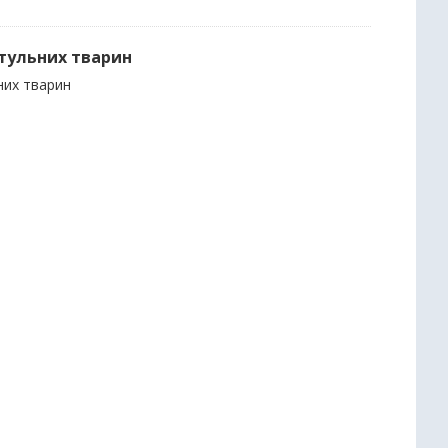
итульних тварин
них тварин