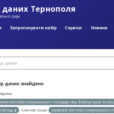
 даних Тернополя
іської ради
и
Запропонувати набір
Сервіси
Новини
ір даних знайдено
ядники:
ління житлово-комунального господарства, благоустрою та еко
 місяць
Ключові слова:
управліня житлово-комунального го