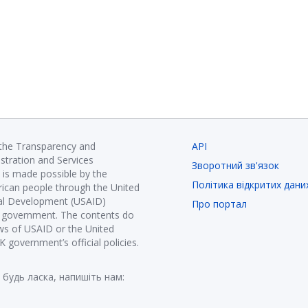
 the Transparency and
API
istration and Services
Зворотний зв'язок
is made possible by the
Політика відкритих дани
ican people through the United
nal Development (USAID)
Про портал
K government. The contents do
ews of USAID or the United
government’s official policies.
 будь ласка, напишіть нам: