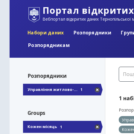
Портал відкритих
Вебпортал відкритих даних Тернопільської м
Набори даних
Розпорядники
Груп
Розпорядникам
Розпорядники
Управління житлово-...
1
1 наб
Розпор
Groups
Управ
Кожен місяць
1
Кожен