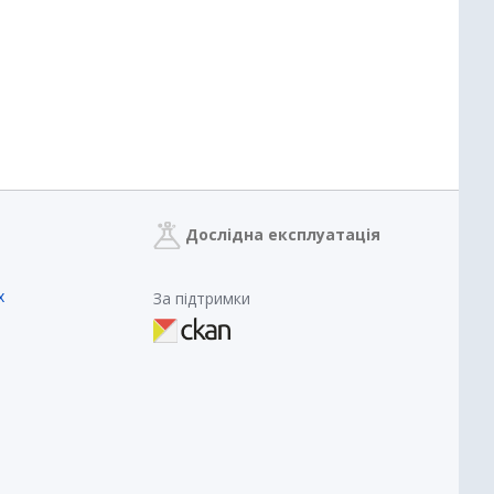
Дослідна експлуатація
х
За підтримки