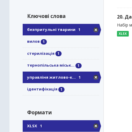
Ключові слова
20. Д
Набір м
безпритульні тварини
1
XLSX
вилов
1
стерилізація
1
тернопільська міськ...
1
управліня житлово-к...
1
ідентифікація
1
Формати
XLSX
1