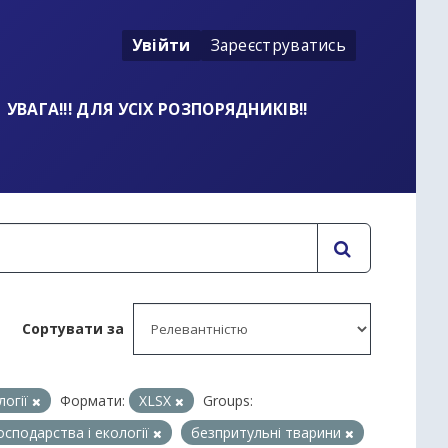
Увійти
Зареєструватись
УВАГА!!! ДЛЯ УСІХ РОЗПОРЯДНИКІВ!!
Сортувати за
логії
Формати:
XLSX
Groups:
сподарства і екології
безпритульні тварини