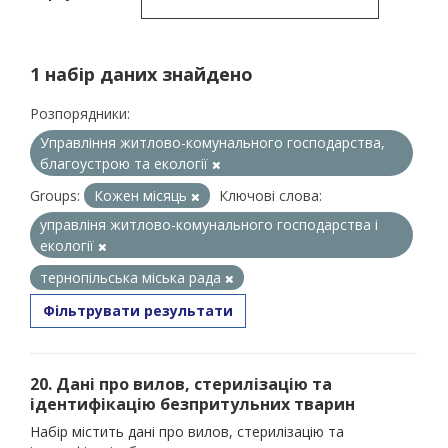
1 набір даних знайдено
Розпорядники:
Управління житлово-комунального господарства,
благоустрою та екології
Groups:
Кожен місяць
Ключові слова:
управліня житлово-комунального господарства і
екології
тернопільська міська рада
Фільтрувати результати
20. Дані про вилов, стерилізацію та
ідентифікацію безпритульних тварин
Набір містить дані про вилов, стерилізацію та