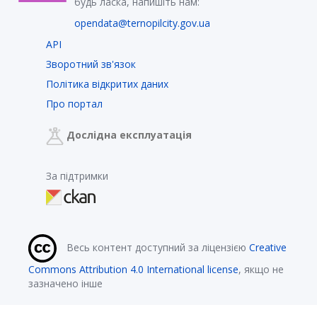
будь ласка, напишіть нам:
opendata@ternopilcity.gov.ua
API
Зворотний зв'язок
Політика відкритих даних
Про портал
Дослідна експлуатація
За підтримки
Весь контент доступний за ліцензією
Creative
Commons Attribution 4.0 International license
, якщо не
зазначено інше