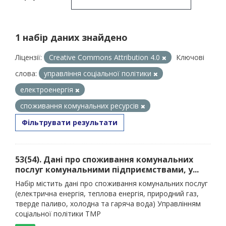
1 набір даних знайдено
Ліцензії:
Creative Commons Attribution 4.0
Ключові
слова:
управління соціальної політики
електроенергія
споживання комунальних ресурсів
Фільтрувати результати
53(54). Дані про споживання комунальних
послуг комунальними підприємствами, у...
Набір містить дані про споживання комунальних послуг
(електрична енергія, теплова енергія, природний газ,
тверде паливо, холодна та гаряча вода) Управлінням
соціальної політики ТМР