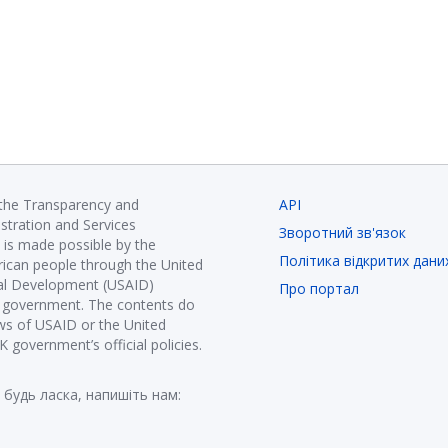
 the Transparency and
API
istration and Services
Зворотний зв'язок
is made possible by the
Політика відкритих дани
ican people through the United
nal Development (USAID)
Про портал
K government. The contents do
ews of USAID or the United
government’s official policies.
 будь ласка, напишіть нам: