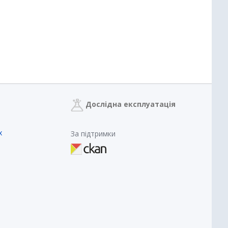
Дослідна експлуатація
х
За підтримки