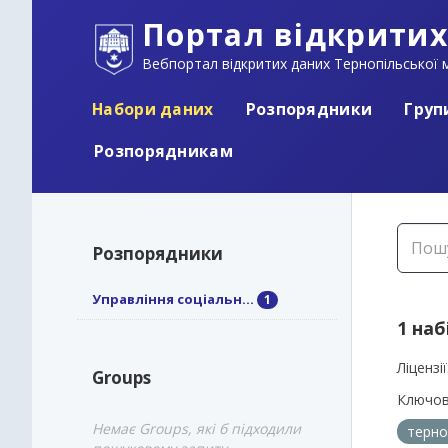
Портал відкритих
Вебпортал відкритих даних Тернопільської м
Набори даних
Розпорядники
Груп
Розпорядникам
Розпорядники
Управління соціальн...
1
1 наб
Ліцензії
Groups
Ключов
Немає Groups, які б підходили
терно