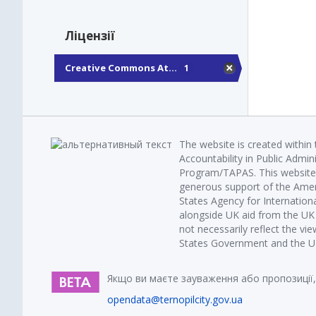
Ліцензії
Creative Commons At...
1
The website is created within
Accountability in Public Admin
Program/TAPAS. This website 
generous support of the Amer
States Agency for Internatio
alongside UK aid from the U
not necessarily reflect the vi
States Government and the UK 
Якщо ви маєте зауваження або пропозиції,
opendata@ternopilcity.gov.ua