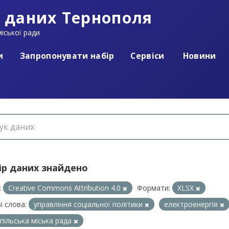
 даних Тернополя
іської ради
и
Запропонувати набір
Сервіси
Новини
ір даних знайдено
:
Creative Commons Attribution 4.0
Формати:
XLSX
і слова:
управління соціальної політики
електроенергія
пільська міська рада