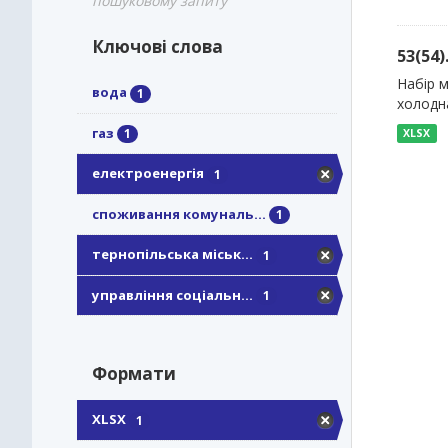
пошуковому запиту
Ключові слова
53(54
Набір м
вода
1
холодн
газ
1
XLSX
електроенергія
1
споживання комуналь...
1
тернопільська міськ...
1
управління соціальн...
1
Формати
XLSX
1