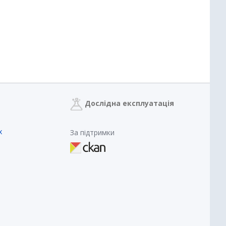
Дослідна експлуатація
х
За підтримки