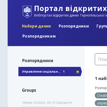
Портал відкритих
Вебпортал відкритих даних Тернопільської м
Набори даних
Розпорядники
Груп
Розпорядникам
Розпорядники
Управління соціальн...
1
1 наб
Розпор
Groups
Creat
Немає Groups, які б підходили
управ