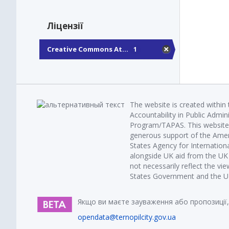
Ліцензії
Creative Commons At...
1
The website is created within
Accountability in Public Admin
Program/TAPAS. This website 
generous support of the Amer
States Agency for Internatio
alongside UK aid from the U
not necessarily reflect the vi
States Government and the UK 
Якщо ви маєте зауваження або пропозиції,
opendata@ternopilcity.gov.ua