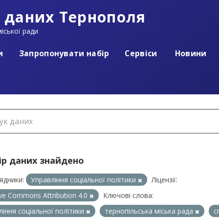
 даних Тернополя
іської ради
и
Запропонувати набір
Сервіси
Новини
ір даних знайдено
ядники:
Управління соціальної політики
Ліцензії:
ive Commons Attribution 4.0
Ключові слова:
ління соціальної політики
тернопільська міська рада
с