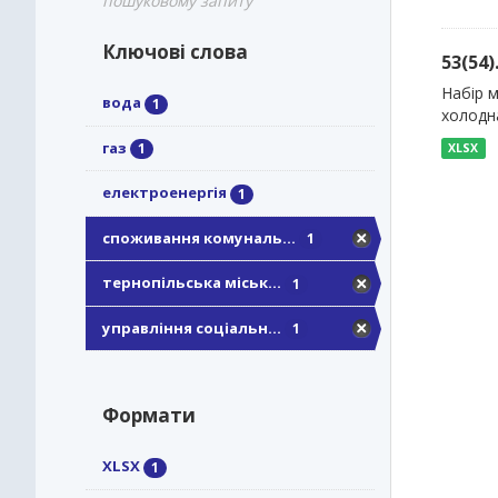
пошуковому запиту
Ключові слова
53(54
Набір м
вода
1
холодн
газ
1
XLSX
електроенергія
1
споживання комуналь...
1
тернопільська міськ...
1
управління соціальн...
1
Формати
XLSX
1