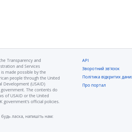
 the Transparency and
API
istration and Services
Зворотний зв'язок
is made possible by the
Політика відкритих дани
ican people through the United
nal Development (USAID)
Про портал
K government. The contents do
ews of USAID or the United
government’s official policies.
 будь ласка, напишіть нам: