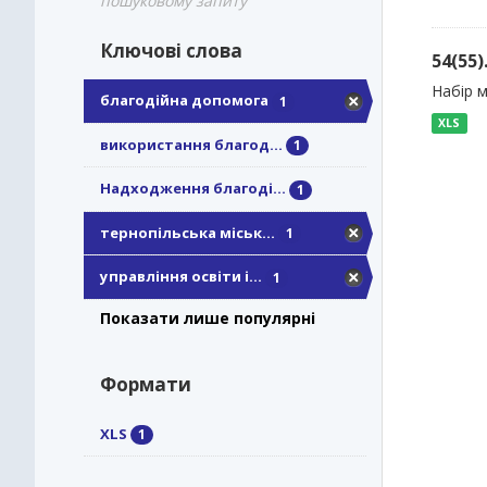
пошуковому запиту
Ключові слова
54(55
Набір м
благодійна допомога
1
XLS
використання благод...
1
Надходження благоді...
1
тернопільська міськ...
1
управління освіти і...
1
Показати лише популярні
Формати
XLS
1