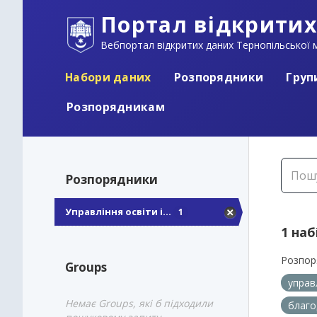
Портал відкритих
Вебпортал відкритих даних Тернопільської м
Набори даних
Розпорядники
Груп
Розпорядникам
Розпорядники
Управління освіти і...
1
1 наб
Розпор
Groups
управ
Немає Groups, які б підходили
благо