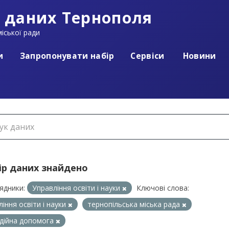
 даних Тернополя
іської ради
и
Запропонувати набір
Сервіси
Новини
ір даних знайдено
ядники:
Управління освіти і науки
Ключові слова:
ління освіти і науки
тернопільська міська рада
дійна допомога