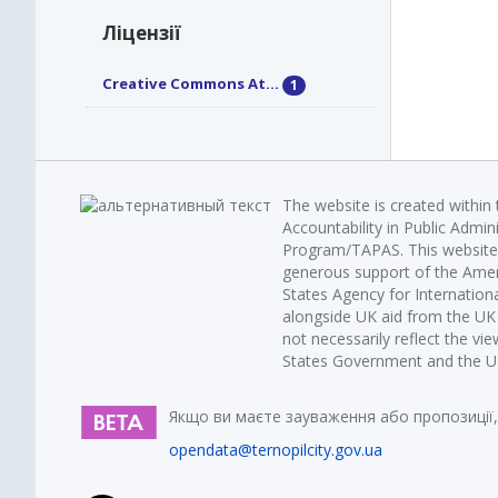
Ліцензії
Creative Commons At...
1
The website is created within
Accountability in Public Admin
Program/TAPAS. This website 
generous support of the Amer
States Agency for Internatio
alongside UK aid from the U
not necessarily reflect the vi
States Government and the UK 
Якщо ви маєте зауваження або пропозиції,
opendata@ternopilcity.gov.ua