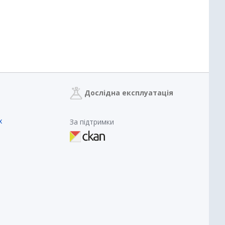
Дослідна експлуатація
х
За підтримки