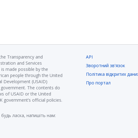
 the Transparency and
API
istration and Services
Зворотний зв'язок
is made possible by the
Політика відкритих дани
ican people through the United
nal Development (USAID)
Про портал
K government. The contents do
ews of USAID or the United
government’s official policies.
 будь ласка, напишіть нам: