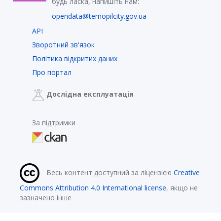
будь ласка, напишіть нам:
opendata@ternopilcity.gov.ua
API
Зворотний зв'язок
Політика відкритих даних
Про портал
Дослідна експлуатація
За підтримки
Весь контент доступний за ліцензією
Creative
Commons Attribution 4.0 International license
, якщо не
зазначено інше