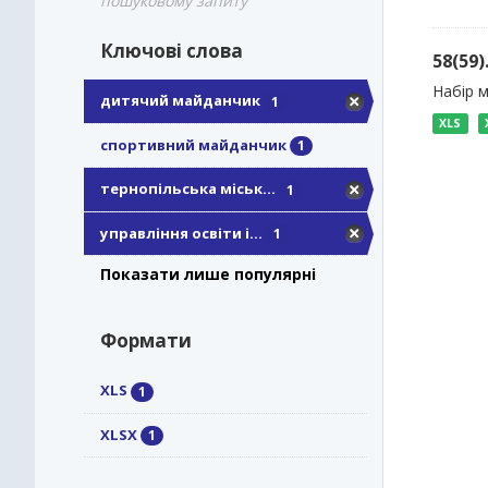
пошуковому запиту
Ключові слова
58(59
Набір м
дитячий майданчик
1
XLS
спортивний майданчик
1
тернопільська міськ...
1
управління освіти і...
1
Показати лише популярні
Формати
XLS
1
XLSX
1