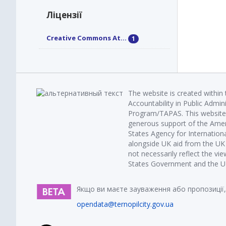
Ліцензії
Creative Commons At...
1
The website is created within
Accountability in Public Admin
Program/TAPAS. This website 
generous support of the Amer
States Agency for Internatio
alongside UK aid from the U
not necessarily reflect the vi
States Government and the UK 
Якщо ви маєте зауваження або пропозиції,
opendata@ternopilcity.gov.ua