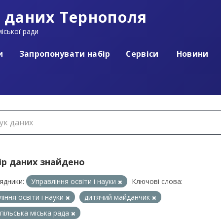
 даних Тернополя
іської ради
и
Запропонувати набір
Сервіси
Новини
ір даних знайдено
ядники:
Управління освіти і науки
Ключові слова:
ління освіти і науки
дитячий майданчик
пільська міська рада