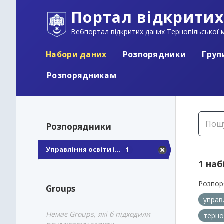
Портал відкритих
Вебпортал відкритих даних Тернопільської м
Набори даних
Розпорядники
Груп
Розпорядникам
Розпорядники
Управління освіти і...
1
1 наб
Розпор
Groups
управ
Немає Groups, які б підходили
терно