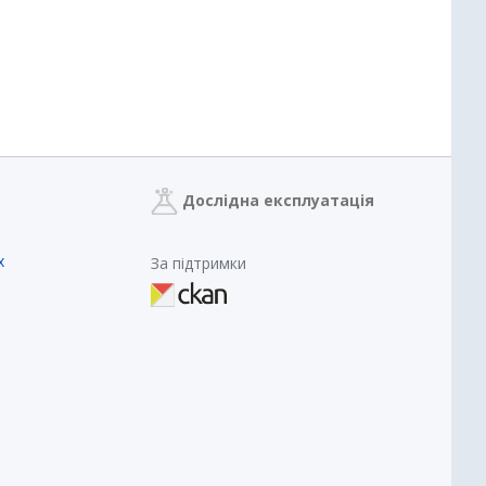
Дослідна експлуатація
х
За підтримки