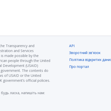
 the Transparency and
API
istration and Services
Зворотний зв'язок
is made possible by the
Політика відкритих дани
ican people through the United
nal Development (USAID)
Про портал
K government. The contents do
ews of USAID or the United
government’s official policies.
 будь ласка, напишіть нам: