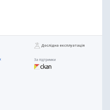
Дослідна експлуатація
х
За підтримки