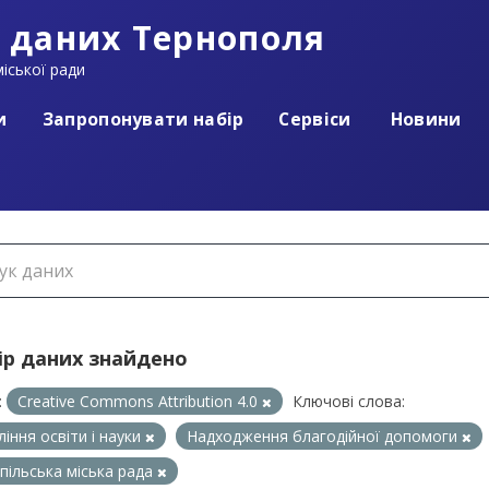
 даних Тернополя
іської ради
и
Запропонувати набір
Сервіси
Новини
ір даних знайдено
:
Creative Commons Attribution 4.0
Ключові слова:
ління освіти і науки
Надходження благодійної допомоги
пільська міська рада