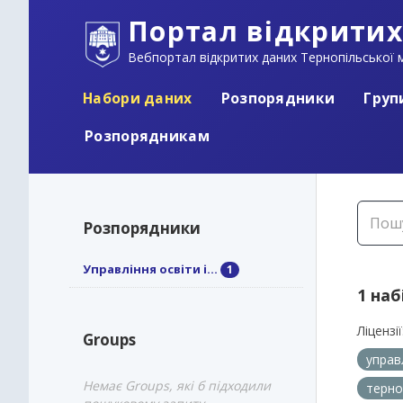
Портал відкритих
Вебпортал відкритих даних Тернопільської м
Набори даних
Розпорядники
Груп
Розпорядникам
Розпорядники
Управління освіти і...
1
1 наб
Ліцензії
Groups
управ
Немає Groups, які б підходили
терно