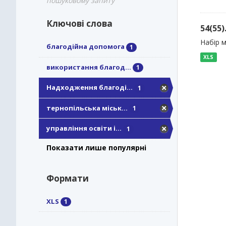
пошуковому запиту
Ключові слова
54(55
Набір м
благодійна допомога
1
XLS
використання благод...
1
Надходження благоді...
1
тернопільська міськ...
1
управління освіти і...
1
Показати лише популярні
Формати
XLS
1