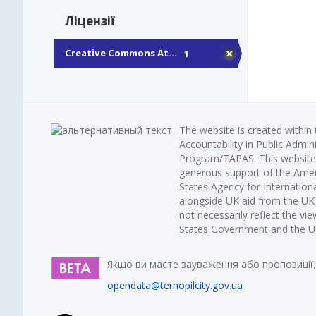
Ліцензії
Creative Commons At...
1
The website is created within
Accountability in Public Admin
Program/TAPAS. This website 
generous support of the Amer
States Agency for Internatio
alongside UK aid from the U
not necessarily reflect the vi
States Government and the UK 
Якщо ви маєте зауваження або пропозиції,
opendata@ternopilcity.gov.ua