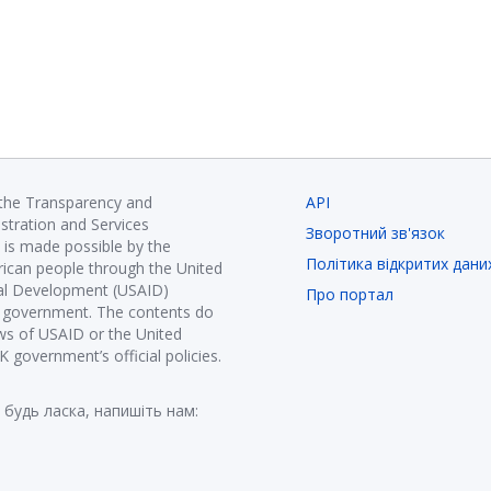
 the Transparency and
API
istration and Services
Зворотний зв'язок
is made possible by the
Політика відкритих дани
ican people through the United
nal Development (USAID)
Про портал
K government. The contents do
ews of USAID or the United
government’s official policies.
 будь ласка, напишіть нам: