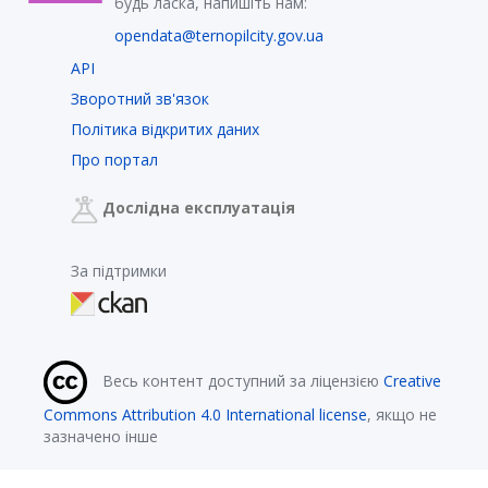
будь ласка, напишіть нам:
opendata@ternopilcity.gov.ua
API
Зворотний зв'язок
Політика відкритих даних
Про портал
Дослідна експлуатація
За підтримки
Весь контент доступний за ліцензією
Creative
Commons Attribution 4.0 International license
, якщо не
зазначено інше