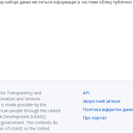
у наборі даних міститься інформація із системи обліку публічної
 the Transparency and
API
istration and Services
Зворотний зв'язок
is made possible by the
Політика відкритих дани
ican people through the United
nal Development (USAID)
Про портал
K government. The contents do
ews of USAID or the United