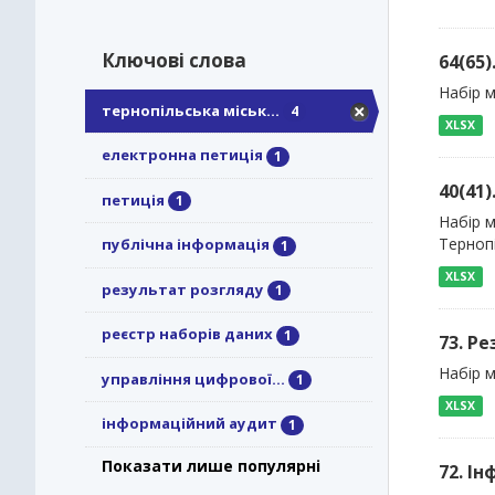
Ключові слова
64(65
Набір м
тернопільська міськ...
4
XLSX
електронна петиція
1
40(41)
петиція
1
Набір м
Тернопі
публічна інформація
1
XLSX
результат розгляду
1
реєстр наборів даних
1
73. Р
Набір 
управління цифрової...
1
XLSX
інформаційний аудит
1
Показати лише популярні
72. І