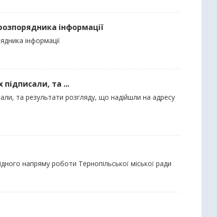
 розпорядника інформації
рядника інформації
 підписали, та ...
писали, та результати розгляду, що надійшли на адресу
ідного напряму роботи Тернопільської міської ради