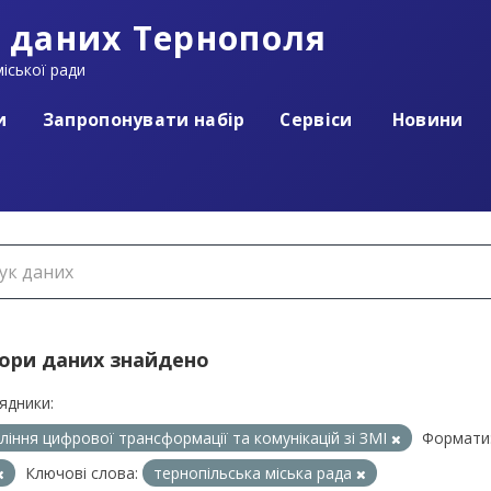
 даних Тернополя
іської ради
и
Запропонувати набір
Сервіси
Новини
бори даних знайдено
ядники:
ління цифрової трансформації та комунікацій зі ЗМІ
Формати
Ключові слова:
тернопільська міська рада