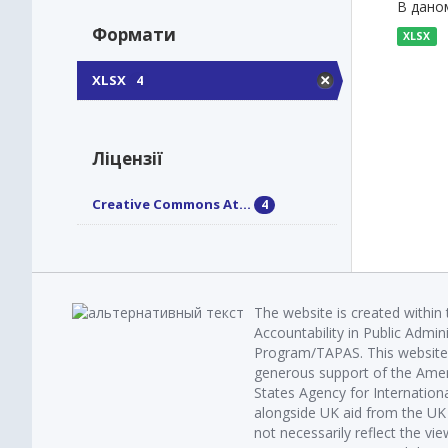
В даном
Формати
XLSX
XLSX
4
Ліцензії
Creative Commons At...
4
The website is created within
Accountability in Public Admin
Program/TAPAS. This website 
generous support of the Amer
States Agency for Internatio
alongside UK aid from the U
not necessarily reflect the vi