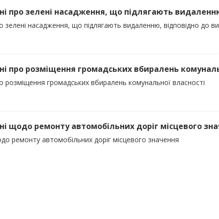
ані про зелені насадження, що підлягають видаленн
ро зелені насадження, що підлягають видаленню, відповідно до 
ані про розміщення громадських вбиралень комуналь
ро розміщення громадських вбиралень комунальної власності
ані щодо ремонту автомобільних доріг місцевого зн
одо ремонту автомобільних доріг місцевого значення