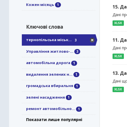
Кожен місяць
1
15. Д
Дані п
XLSX
Ключові слова
11. Д
тернопільська міськ...
3
Дані п
Управління житлово-...
3
XLSX
автомобільна дорога
1
13. Д
видалення зелених н...
1
Дані щ
громадська вбиральня
1
XLSX
зелені насадження
1
ремонт автомобільно...
1
Показати лише популярні