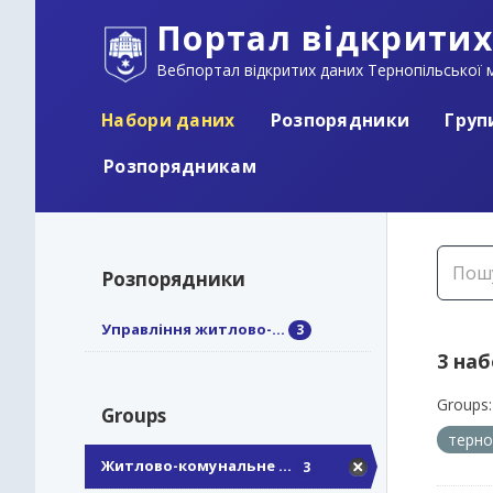
Портал відкритих
Вебпортал відкритих даних Тернопільської м
Набори даних
Розпорядники
Груп
Розпорядникам
Розпорядники
Управління житлово-...
3
3 на
Groups:
Groups
терно
Житлово-комунальне ...
3