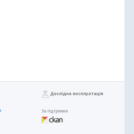
Дослідна експлуатація
х
За підтримки