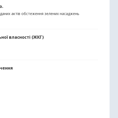
ю.
виданих актів обстеження зелених насаджень
ної власності (ЖКГ)
ачення