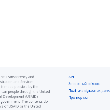
 the Transparency and
API
istration and Services
Зворотний зв'язок
is made possible by the
Політика відкритих дани
ican people through the United
nal Development (USAID)
Про портал
K government. The contents do
ews of USAID or the United