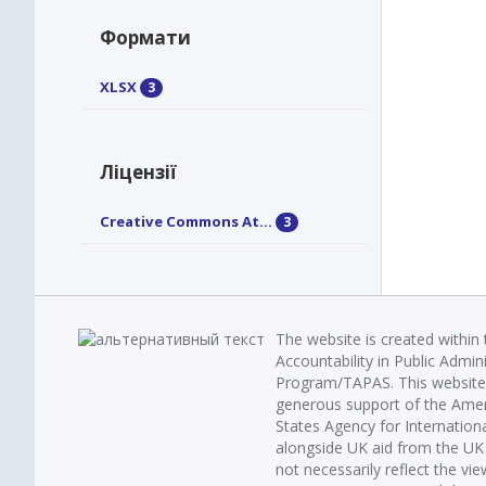
Формати
XLSX
3
Ліцензії
Creative Commons At...
3
The website is created within
Accountability in Public Admin
Program/TAPAS. This website 
generous support of the Amer
States Agency for Internatio
alongside UK aid from the U
not necessarily reflect the vi