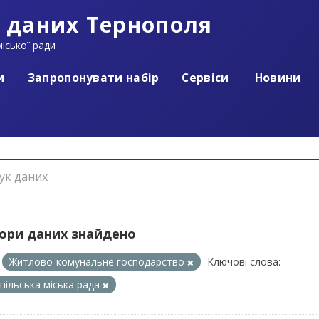
 даних Тернополя
іської ради
и
Запропонувати набір
Сервіси
Новини
бори даних знайдено
Житлово-комунальне господарство
Ключові слова:
пільська міська рада