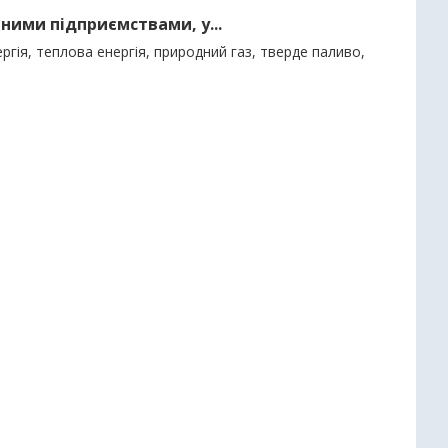
ними підприємствами, у...
гія, теплова енергія, природний газ, тверде паливо,