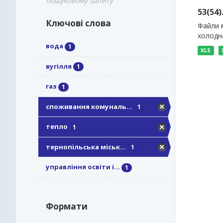
пошуковому запиту
53(54
Ключові слова
Файли м
холодна
вода
1
XLS
вугілля
1
газ
1
споживання комуналь...
1
тепло
1
тернопільська міськ...
1
управління освіти і...
1
Формати