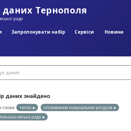
 даних Тернополя
іської ради
и
Запропонувати набір
Сервіси
Новини
ір даних знайдено
і слова:
тепло
споживання комунальних ресурсів
пільська міська рада