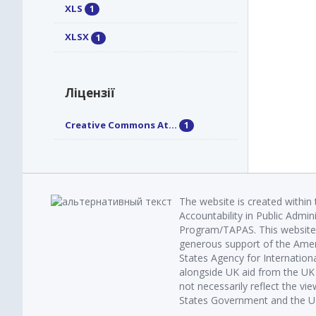
XLS
1
XLSX
1
Ліцензії
Creative Commons At...
1
The website is created within
Accountability in Public Admin
Program/TAPAS. This website 
generous support of the Amer
States Agency for Internatio
alongside UK aid from the U
not necessarily reflect the vi
States Government and the UK 