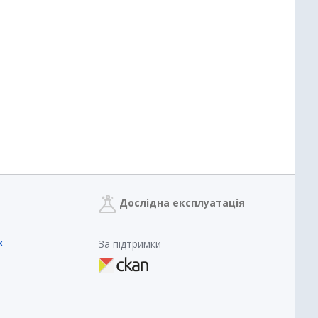
Дослідна експлуатація
х
За підтримки