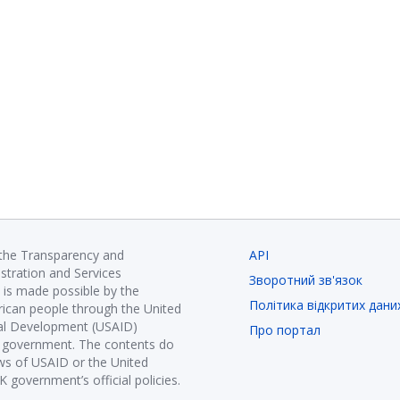
 the Transparency and
API
istration and Services
Зворотний зв'язок
is made possible by the
Політика відкритих дани
ican people through the United
nal Development (USAID)
Про портал
K government. The contents do
ews of USAID or the United
government’s official policies.