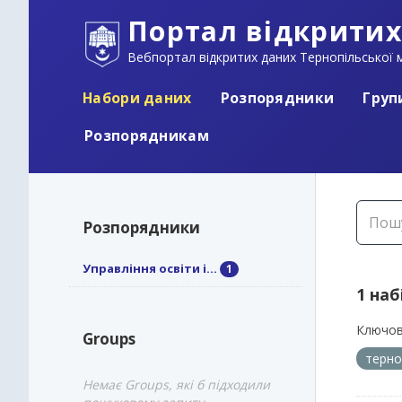
Портал відкритих
Вебпортал відкритих даних Тернопільської м
Набори даних
Розпорядники
Груп
Розпорядникам
Розпорядники
Управління освіти і...
1
1 наб
Ключов
Groups
терно
Немає Groups, які б підходили