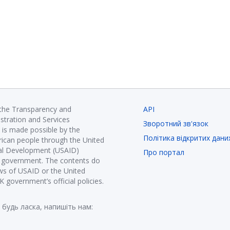
 the Transparency and
API
istration and Services
Зворотний зв'язок
is made possible by the
Політика відкритих дани
ican people through the United
nal Development (USAID)
Про портал
K government. The contents do
ews of USAID or the United
government’s official policies.
 будь ласка, напишіть нам: