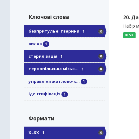
Ключові слова
20. Д
Набір м
безпритульні тварини
1
XLSX
вилов
1
стерилізація
1
тернопільська міськ...
1
управліня житлово-к...
1
ідентифікація
1
Формати
XLSX
1