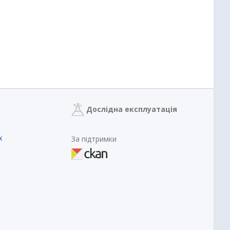
Дослідна експлуатація
х
За підтримки