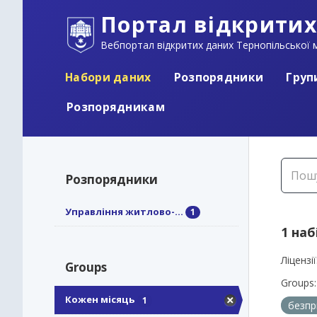
Портал відкритих
Вебпортал відкритих даних Тернопільської м
Набори даних
Розпорядники
Груп
Розпорядникам
Розпорядники
Управління житлово-...
1
1 наб
Ліцензії
Groups
Groups:
Кожен місяць
1
безпр