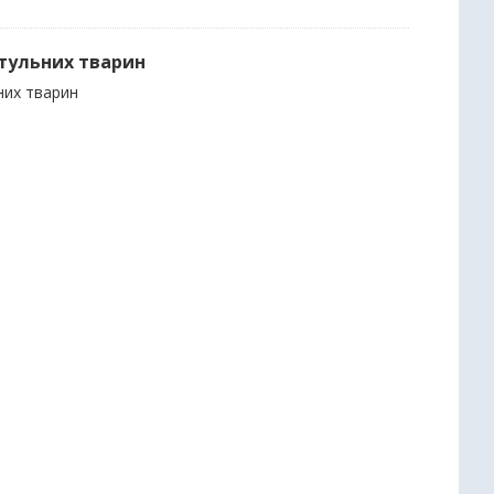
итульних тварин
них тварин