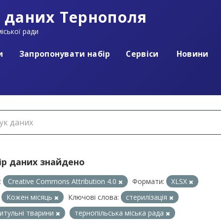
 даних Тернополя
іської ради
и
Запропонувати набір
Сервіси
Новини
ір даних знайдено
:
Creative Commons Attribution 4.0
Формати:
XLSX
Кожен місяць
Ключові слова:
стерилізація
итульні тварини
тернопільська міська рада