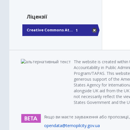
Ліцензії
Creative Commons At...
1
The website is created within
Accountability in Public Admin
Program/TAPAS. This website 
generous support of the Amer
States Agency for Internatio
alongside UK aid from the U
not necessarily reflect the vi
States Government and the UK 
Якщо ви маєте зауваження або пропозиції,
opendata@ternopilcity.gov.ua