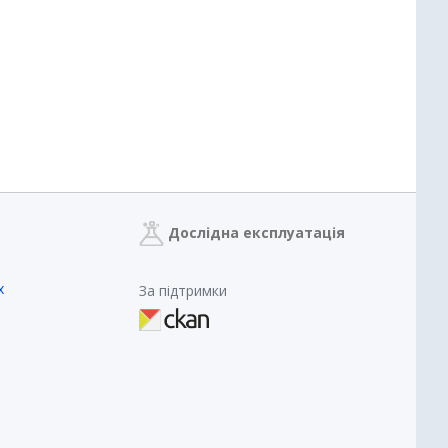
Дослідна експлуатація
х
За підтримки