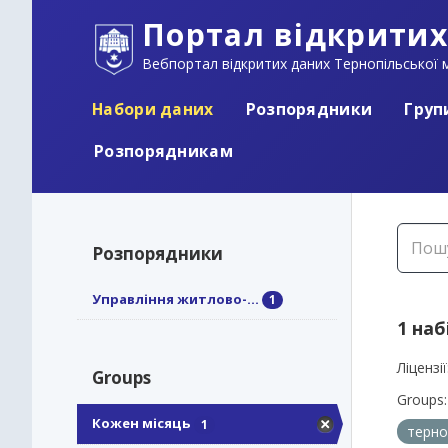
Портал відкритих
Вебпортал відкритих даних Тернопільської м
Набори даних
Розпорядники
Груп
Розпорядникам
Розпорядники
Управління житлово-...
1
1 наб
Ліцензії
Groups
Groups:
Кожен місяць
1
терно