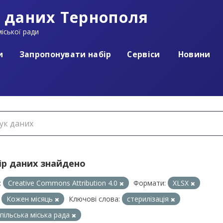
 даних Тернополя
іської ради
и
Запропонувати набір
Сервіси
Новини
ір даних знайдено
:
Creative Commons Attribution 4.0
Формати:
XLSX
Кожен місяць
Ключові слова:
стерилізація
пільська міська рада