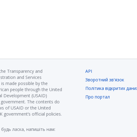
 the Transparency and
API
istration and Services
Зворотний зв'язок
is made possible by the
Політика відкритих дани
ican people through the United
nal Development (USAID)
Про портал
K government. The contents do
ews of USAID or the United
government’s official policies.
 будь ласка, напишіть нам: