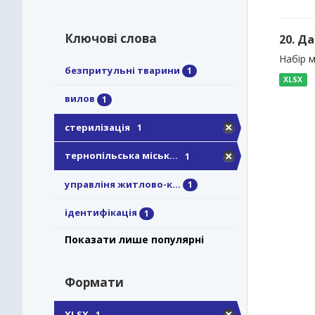
Ключові слова
20. Д
Набір м
безпритульні тварини
1
XLSX
вилов
1
стерилізація
1
тернопільська міськ...
1
управліня житлово-к...
1
ідентифікація
1
Показати лише популярні
Формати
XLSX
1