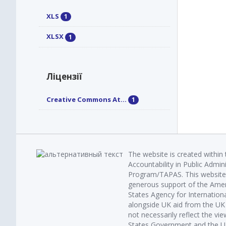
XLS
1
XLSX
1
Ліцензії
Creative Commons At...
1
The website is created within
Accountability in Public Admin
Program/TAPAS. This website 
generous support of the Amer
States Agency for Internatio
alongside UK aid from the U
not necessarily reflect the vi
States Government and the UK 