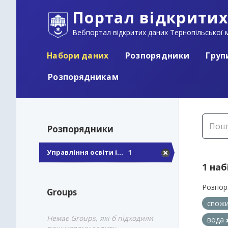
Портал відкритих
Вебпортал відкритих даних Тернопільської м
Набори даних
Розпорядники
Груп
Розпорядникам
Розпорядники
Управління освіти і...
1
1 наб
Розпор
Groups
спожи
Немає Groups, які б підходили
вода