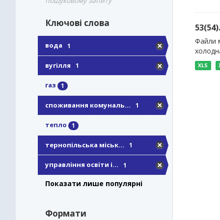
пошуковому запиту
Ключові слова
53(54
Файли м
вода
1
холодна
вугілля
1
XLS
газ
1
споживання комуналь...
1
тепло
1
тернопільська міськ...
1
управління освіти і...
1
Показати лише популярні
Формати