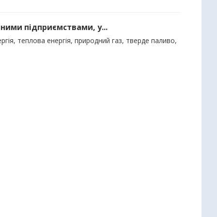
ними підприємствами, у...
гія, теплова енергія, природний газ, тверде паливо,