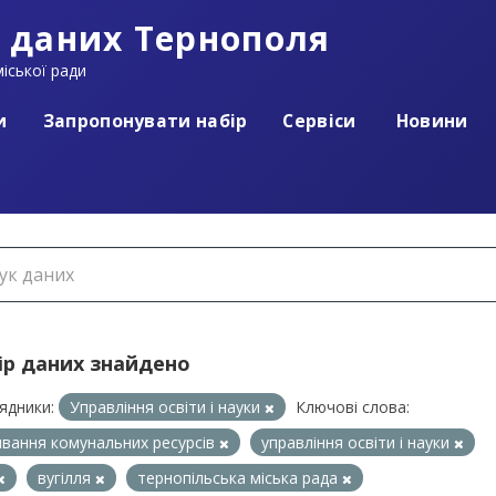
 даних Тернополя
іської ради
и
Запропонувати набір
Сервіси
Новини
ір даних знайдено
ядники:
Управління освіти і науки
Ключові слова:
вання комунальних ресурсів
управління освіти і науки
вугілля
тернопільська міська рада