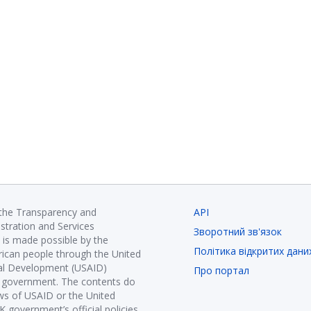
 the Transparency and
API
istration and Services
Зворотний зв'язок
is made possible by the
Політика відкритих дани
ican people through the United
nal Development (USAID)
Про портал
K government. The contents do
ews of USAID or the United
government’s official policies.