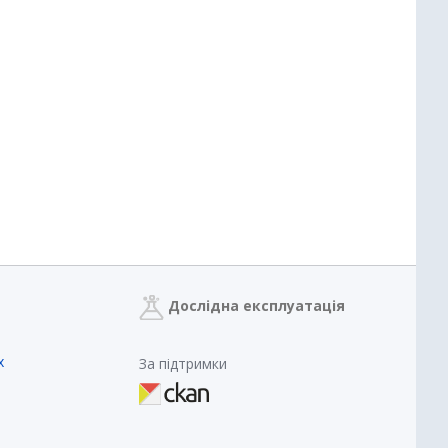
Дослідна експлуатація
х
За підтримки