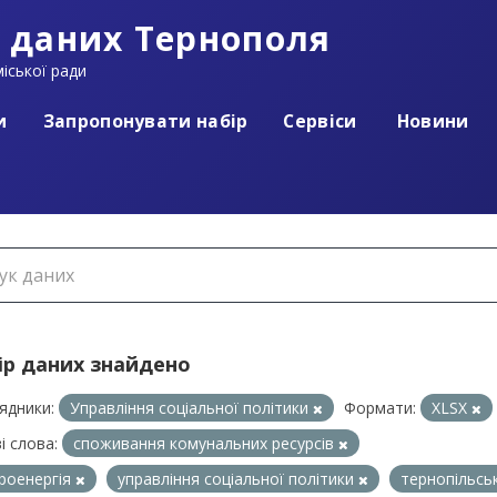
 даних Тернополя
іської ради
и
Запропонувати набір
Сервіси
Новини
ір даних знайдено
ядники:
Управління соціальної політики
Формати:
XLSX
і слова:
споживання комунальних ресурсів
роенергія
управління соціальної політики
тернопільсь