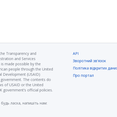
 the Transparency and
API
istration and Services
Зворотний зв'язок
is made possible by the
Політика відкритих дани
ican people through the United
nal Development (USAID)
Про портал
K government. The contents do
ews of USAID or the United
government’s official policies.
 будь ласка, напишіть нам: