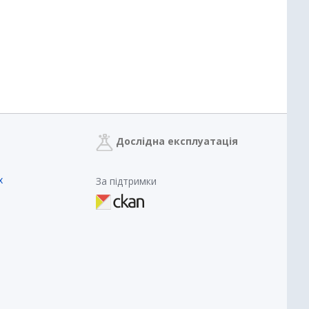
Дослідна експлуатація
х
За підтримки