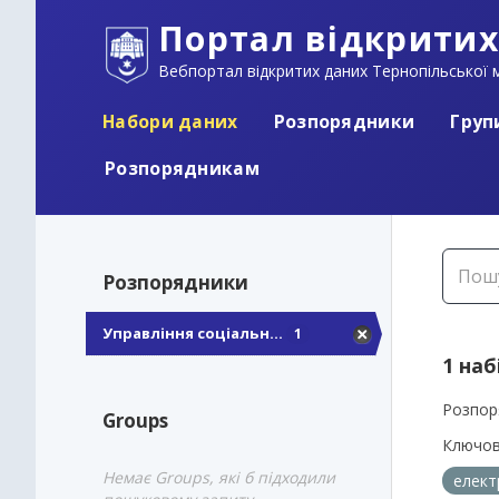
Портал відкритих
Вебпортал відкритих даних Тернопільської м
Набори даних
Розпорядники
Груп
Розпорядникам
Розпорядники
Управління соціальн...
1
1 наб
Розпор
Groups
Ключов
Немає Groups, які б підходили
елект