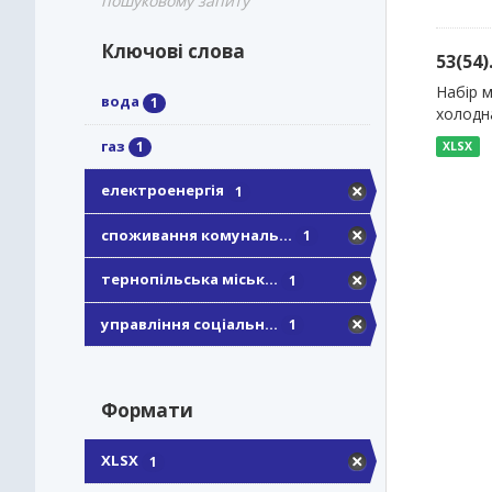
пошуковому запиту
Ключові слова
53(54
Набір м
вода
1
холодн
газ
1
XLSX
електроенергія
1
споживання комуналь...
1
тернопільська міськ...
1
управління соціальн...
1
Формати
XLSX
1