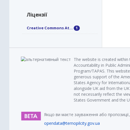
Ліцензії
Creative Commons At...
1
The website is created within
Accountability in Public Admin
Program/TAPAS. This website 
generous support of the Amer
States Agency for Internatio
alongside UK aid from the U
not necessarily reflect the vi
States Government and the UK 
Якщо ви маєте зауваження або пропозиції,
opendata@ternopilcity.gov.ua